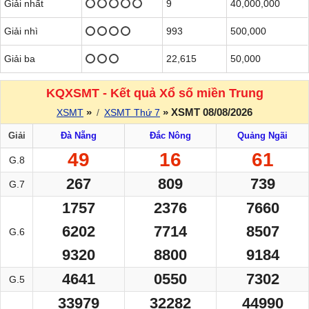
Giải nhất
9
40,000,000
Giải nhì
993
500,000
Giải ba
22,615
50,000
KQXSMT - Kết quả Xổ số miền Trung
»
» XSMT 08/08/2026
XSMT
XSMT Thứ 7
Giải
Đà Nẵng
Đắc Nông
Quảng Ngãi
49
16
61
G.8
267
809
739
G.7
1757
2376
7660
6202
7714
8507
G.6
9320
8800
9184
4641
0550
7302
G.5
33979
32282
44990