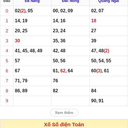
Đầu
Đà Nẵng
Đắc Nông
Quảng Ngãi
0
02
(2)
, 05
00, 02, 09
02, 07
1
14, 19
14, 16
18
2
20, 25
23, 24
27
3
30
35, 36
39
4
41, 45, 48, 49
42, 48
47, 48
(2)
5
57
50, 56
50, 54, 55
6
67
61,
62
, 64
60
(3)
, 61
7
71, 79
76
8
86, 89
82
84
9
90, 91
Xem thêm
Xố Số điện Toán