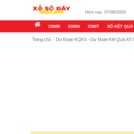
Hôm nay: 07/08/2026
XSMB
XSMN
XSMT
SỔ KẾT QUẢ
Trang chủ
Dự Đoán KQXS - Dự Đoán Kết Quả Xổ 