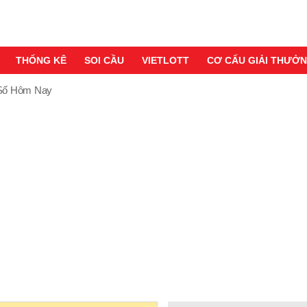
THỐNG KÊ
SOI CẦU
VIETLOTT
CƠ CẤU GIẢI THƯỞ
Số Hôm Nay