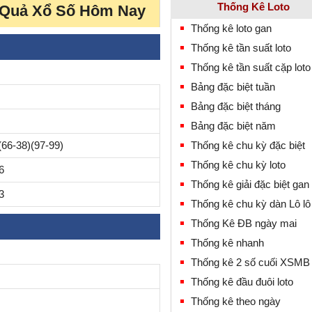
Thống Kê Loto
 Quả Xổ Số Hôm Nay
Thống kê loto gan
Thống kê tần suất loto
Thống kê tần suất cặp loto
Bảng đặc biệt tuần
Bảng đặc biệt tháng
Bảng đặc biệt năm
(66-38)(97-99)
Thống kê chu kỳ đặc biệt
Thống kê chu kỳ loto
6
Thống kê giải đặc biệt gan
3
Thống kê chu kỳ dàn Lô lô
Thống Kê ĐB ngày mai
Thống kê nhanh
Thống kê 2 số cuối XSMB
Thống kê đầu đuôi loto
Thống kê theo ngày