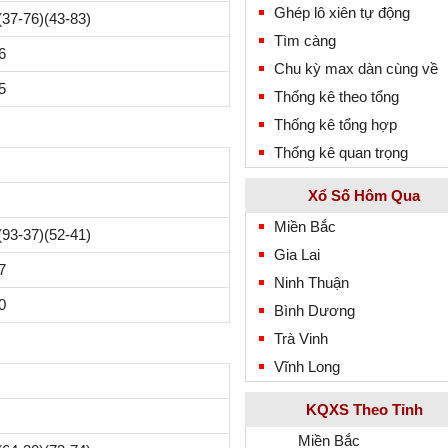
Ghép lô xiên tự động
(37-76)(43-83)
Tìm càng
6
Chu kỳ max dàn cùng về
5
Thống kê theo tổng
Thống kê tổng hợp
Thống kê quan trọng
Xổ Số Hôm Qua
Miền Bắc
(93-37)(52-41)
Gia Lai
7
Ninh Thuận
0
Bình Dương
Trà Vinh
Vĩnh Long
KQXS Theo Tỉnh
Miền Bắc