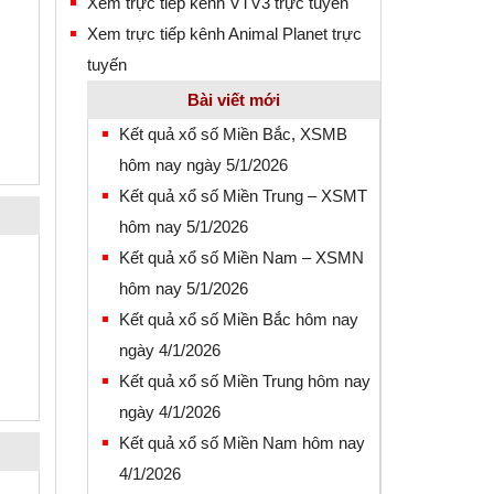
Xem trực tiếp kênh VTV3 trực tuyến
Xem trực tiếp kênh Animal Planet trực
tuyến
Bài viết mới
Kết quả xổ số Miền Bắc, XSMB
hôm nay ngày 5/1/2026
Kết quả xổ số Miền Trung – XSMT
hôm nay 5/1/2026
Kết quả xổ số Miền Nam – XSMN
hôm nay 5/1/2026
Kết quả xổ số Miền Bắc hôm nay
ngày 4/1/2026
Kết quả xổ số Miền Trung hôm nay
ngày 4/1/2026
Kết quả xổ số Miền Nam hôm nay
4/1/2026