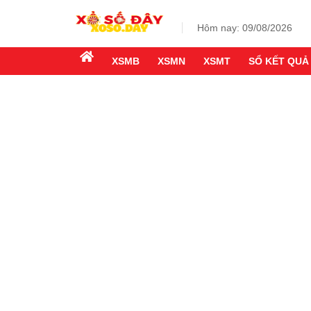
Hôm nay: 09/08/2026
XSMB
XSMN
XSMT
SỔ KẾT QUẢ