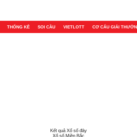
THỐNG KÊ
SOI CẦU
VIETLOTT
CƠ CẤU GIẢI THƯỞ
Kết quả Xổ số đây
Xổ số Miền Bắc