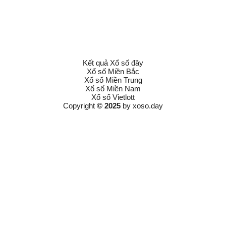
Kết quả Xổ số đây
Xổ số Miền Bắc
Xổ số Miền Trung
Xổ số Miền Nam
Xổ số Vietlott
Copyright
© 2025
by
xoso.day