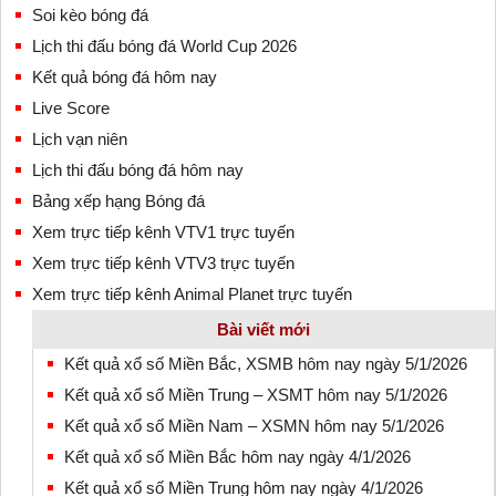
Soi kèo bóng đá
Lịch thi đấu bóng đá World Cup 2026
Kết quả bóng đá hôm nay
Live Score
Lịch vạn niên
Lịch thi đấu bóng đá hôm nay
Bảng xếp hạng Bóng đá
Xem trực tiếp kênh VTV1 trực tuyến
Xem trực tiếp kênh VTV3 trực tuyến
Xem trực tiếp kênh Animal Planet trực tuyến
Bài viết mới
Kết quả xổ số Miền Bắc, XSMB hôm nay ngày 5/1/2026
Kết quả xổ số Miền Trung – XSMT hôm nay 5/1/2026
Kết quả xổ số Miền Nam – XSMN hôm nay 5/1/2026
Kết quả xổ số Miền Bắc hôm nay ngày 4/1/2026
Kết quả xổ số Miền Trung hôm nay ngày 4/1/2026