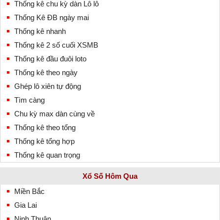
Thống kê chu kỳ dàn Lô lô
Thống Kê ĐB ngày mai
Thống kê nhanh
Thống kê 2 số cuối XSMB
Thống kê đầu đuôi loto
Thống kê theo ngày
Ghép lô xiên tự động
Tìm càng
Chu kỳ max dàn cùng về
Thống kê theo tổng
Thống kê tổng hợp
Thống kê quan trọng
Xổ Số Hôm Qua
Miền Bắc
Gia Lai
Ninh Thuận