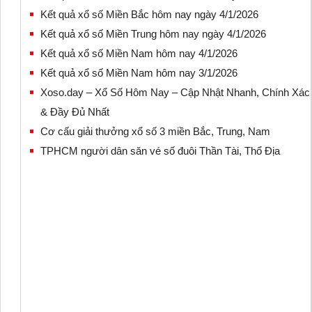
Kết quả xổ số Miền Bắc hôm nay ngày 4/1/2026
Kết quả xổ số Miền Trung hôm nay ngày 4/1/2026
Kết quả xổ số Miền Nam hôm nay 4/1/2026
Kết quả xổ số Miền Nam hôm nay 3/1/2026
Xoso.day – Xổ Số Hôm Nay – Cập Nhật Nhanh, Chính Xác
& Đầy Đủ Nhất
Cơ cấu giải thưởng xổ số 3 miền Bắc, Trung, Nam
TPHCM người dân săn vé số đuôi Thần Tài, Thổ Địa