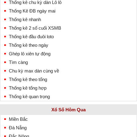
Thống kê chu kỳ dàn Lô lô
Thống Kê ĐB ngày mai
Thống kê nhanh
Thống kê 2 số cuối XSMB
Thống kê đầu đuôi loto
Thống kê theo ngày
Ghép lô xiên tự động
Tìm càng
Chu kỳ max dàn cùng về
Thống kê theo tổng
Thống kê tổng hợp
Thống kê quan trọng
Xổ Số Hôm Qua
Miền Bắc
Đà Nẵng
Đắc Nông