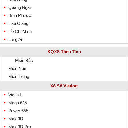
Quảng Ngãi
Bình Phước
Hậu Giang
Hồ Chí Minh
Long An
KQXS Theo Tỉnh
Miền Bắc
Miền Nam
Miền Trung
Xổ Số Vietlott
Vietlott
Mega 645
Power 655
Max 3D
Max 3D Pro