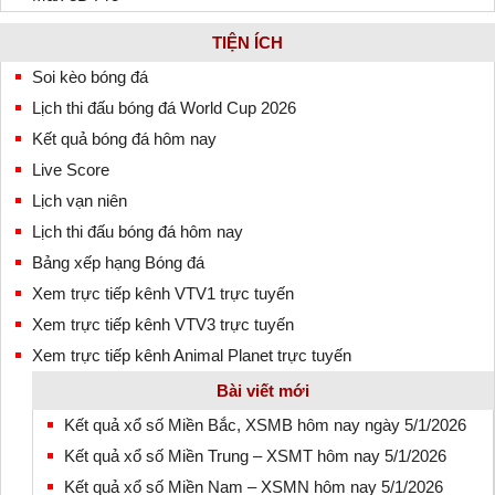
TIỆN ÍCH
Soi kèo bóng đá
Lịch thi đấu bóng đá World Cup 2026
Kết quả bóng đá hôm nay
Live Score
Lịch vạn niên
Lịch thi đấu bóng đá hôm nay
Bảng xếp hạng Bóng đá
Xem trực tiếp kênh VTV1 trực tuyến
Xem trực tiếp kênh VTV3 trực tuyến
Xem trực tiếp kênh Animal Planet trực tuyến
Bài viết mới
Kết quả xổ số Miền Bắc, XSMB hôm nay ngày 5/1/2026
Kết quả xổ số Miền Trung – XSMT hôm nay 5/1/2026
Kết quả xổ số Miền Nam – XSMN hôm nay 5/1/2026