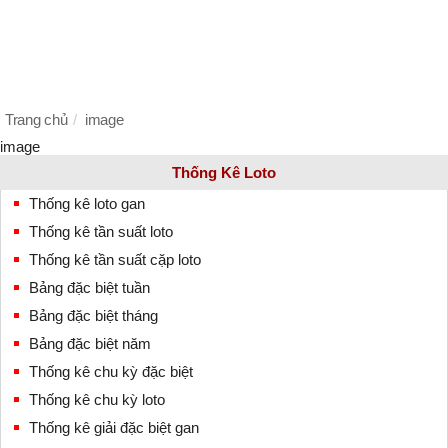
Trang chủ
image
image
Thống Kê Loto
Thống kê loto gan
Thống kê tần suất loto
Thống kê tần suất cặp loto
Bảng đặc biệt tuần
Bảng đặc biệt tháng
Bảng đặc biệt năm
Thống kê chu kỳ đặc biệt
Thống kê chu kỳ loto
Thống kê giải đặc biệt gan