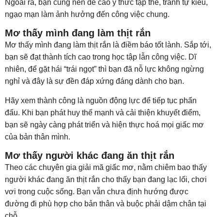
Ngoài ra, bạn cũng nên đề cao ý thức tập thể, tránh tự kiêu,
ngạo mạn làm ảnh hưởng đến công việc chung.
Mơ thấy mình đang làm thịt rắn
Mơ thấy mình đang làm thịt rắn là điềm báo tốt lành. Sắp tới,
bạn sẽ đạt thành tích cao trong học tập lẫn công việc. Dĩ
nhiên, để gặt hái “trái ngọt” thì bạn đã nỗ lực không ngừng
nghỉ và đây là sự đền đáp xứng đáng dành cho bạn.
Hãy xem thành công là nguồn động lực để tiếp tục phấn
đấu. Khi bạn phát huy thế mạnh và cải thiện khuyết điểm,
bạn sẽ ngày càng phát triển và hiện thực hoá mọi giấc mơ
của bản thân mình.
Mơ thấy người khác đang ăn thịt rắn
Theo các chuyên gia giải mã giấc mơ, nằm chiêm bao thấy
người khác đang ăn thịt rắn cho thấy bạn đang lạc lối, chơi
vơi trong cuộc sống. Bạn vẫn chưa định hướng được
đường đi phù hợp cho bản thân và buộc phải dậm chân tại
chỗ.