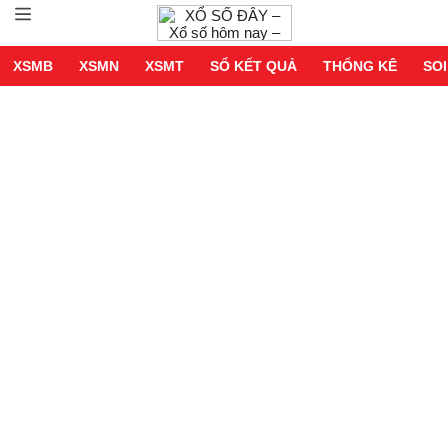
XSMB
XSMN
XSMT
SỔ KẾT QUẢ
THỐNG KÊ
SOI