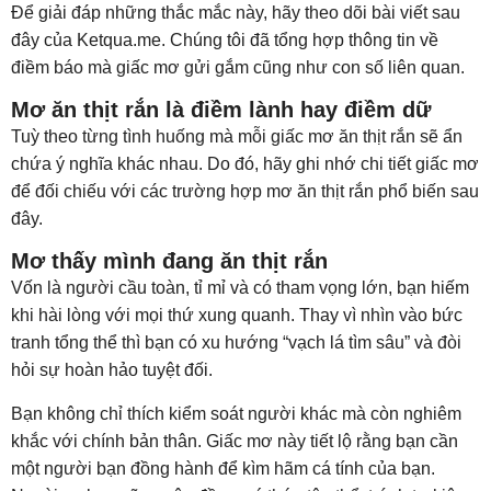
Để giải đáp những thắc mắc này, hãy theo dõi bài viết sau
đây của Ketqua.me. Chúng tôi đã tổng hợp thông tin về
điềm báo mà giấc mơ gửi gắm cũng như con số liên quan.
Mơ ăn thịt rắn là điềm lành hay điềm dữ
Tuỳ theo từng tình huống mà mỗi giấc mơ ăn thịt rắn sẽ ẩn
chứa ý nghĩa khác nhau. Do đó, hãy ghi nhớ chi tiết giấc mơ
để đối chiếu với các trường hợp mơ ăn thịt rắn phổ biến sau
đây.
Mơ thấy mình đang ăn thịt rắn
Vốn là người cầu toàn, tỉ mỉ và có tham vọng lớn, bạn hiếm
khi hài lòng với mọi thứ xung quanh. Thay vì nhìn vào bức
tranh tổng thể thì bạn có xu hướng “vạch lá tìm sâu” và đòi
hỏi sự hoàn hảo tuyệt đối.
Bạn không chỉ thích kiểm soát người khác mà còn nghiêm
khắc với chính bản thân. Giấc mơ này tiết lộ rằng bạn cần
một người bạn đồng hành để kìm hãm cá tính của bạn.