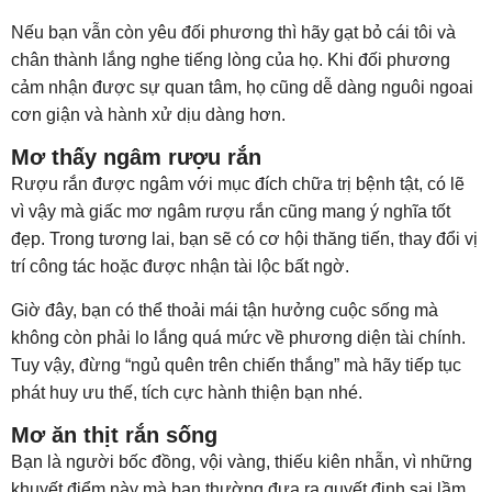
Nếu bạn vẫn còn yêu đối phương thì hãy gạt bỏ cái tôi và
chân thành lắng nghe tiếng lòng của họ. Khi đối phương
cảm nhận được sự quan tâm, họ cũng dễ dàng nguôi ngoai
cơn giận và hành xử dịu dàng hơn.
Mơ thấy ngâm rượu rắn
Rượu rắn được ngâm với mục đích chữa trị bệnh tật, có lẽ
vì vậy mà giấc mơ ngâm rượu rắn cũng mang ý nghĩa tốt
đẹp. Trong tương lai, bạn sẽ có cơ hội thăng tiến, thay đổi vị
trí công tác hoặc được nhận tài lộc bất ngờ.
Giờ đây, bạn có thể thoải mái tận hưởng cuộc sống mà
không còn phải lo lắng quá mức về phương diện tài chính.
Tuy vậy, đừng “ngủ quên trên chiến thắng” mà hãy tiếp tục
phát huy ưu thế, tích cực hành thiện bạn nhé.
Mơ ăn thịt rắn sống
Bạn là người bốc đồng, vội vàng, thiếu kiên nhẫn, vì những
khuyết điểm này mà bạn thường đưa ra quyết định sai lầm.