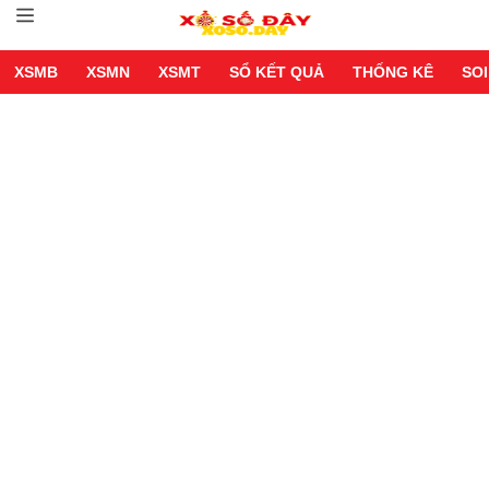
XSMB
XSMN
XSMT
SỔ KẾT QUẢ
THỐNG KÊ
SOI