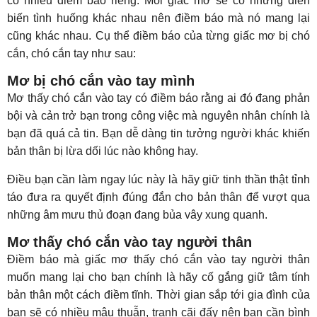
có nhiều điềm báo riêng. Mỗi giấc mơ sẽ có những diễn
biến tình huống khác nhau nên điềm báo mà nó mang lại
cũng khác nhau. Cụ thể điềm báo của từng giấc mơ bị chó
cắn, chó cắn tay như sau:
Mơ bị chó cắn vào tay mình
Mơ thấy chó cắn vào tay có điềm báo rằng ai đó đang phản
bội và cản trở bạn trong công việc mà nguyên nhân chính là
bạn đã quá cả tin. Bạn dễ dàng tin tưởng người khác khiến
bản thân bị lừa dối lúc nào không hay.
Điều bạn cần làm ngay lúc này là hãy giữ tinh thần thật tỉnh
táo đưa ra quyết định đúng đắn cho bản thân để vượt qua
những âm mưu thủ đoạn đang bủa vây xung quanh.
Mơ thấy chó cắn vào tay người thân
Điềm báo mà giấc mơ thấy chó cắn vào tay người thân
muốn mang lại cho bạn chính là hãy cố gắng giữ tâm tính
bản thân một cách điềm tĩnh. Thời gian sắp tới gia đình của
bạn sẽ có nhiều mâu thuẫn, tranh cãi đấy nên bạn cần bình