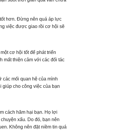
 tốt hơn. Đừng nên quá áp lực
ông việc được giao rồi cơ hội sẽ
ột cơ hội tốt để phát triển
h mất thiện cảm với các đối tác
iữ các mối quan hệ của mình
i giúp cho công việc của bạn
ìm cách hãm hại bạn. Họ lợi
 chuyện xấu. Do đó, bạn nên
uen. Không nên đặt niềm tin quá