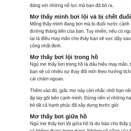
đáng với những nỗ lực mà bạn đã bỏ ra.
Mơ thấy mình bơi lội và bị chết đuố
Mộng thấy mình đang bơi mà bị đuối nước cảnh b
đường thăng tiến của bạn. Tuy nhiên, nếu có ngư
lại là điều may mắn cho thấy bạn sẽ vực dậy sa
công nhất định.
Mơ thấy bơi lội trong hồ
Ngủ mơ thấy bơi trong hồ là dấu hiệu may mắn, t
bạn sẽ có nhiều sự thay đổi mới theo hướng tích
cái chăm ngoan.
Thêm vào đó, giấc mơ này còn nhắc nhở bạn nên 
ấp tay gối bên cạnh mình. Đừng nên vì những ha
bỏ tất cả hạnh phúc đã xây dựng trước giờ.
Mơ thấy bơi giữa hồ
Ngủ mơ thấy bơi lội giữa hồ là dự báo cho thấy 
và không được trọng dụng. Những cố gắng của b