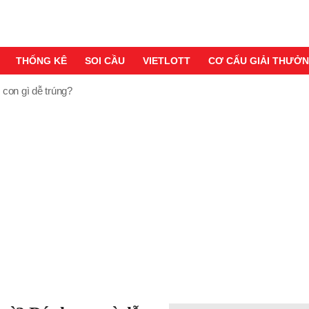
THỐNG KÊ
SOI CẦU
VIETLOTT
CƠ CẤU GIẢI THƯỞ
 con gì dễ trúng?