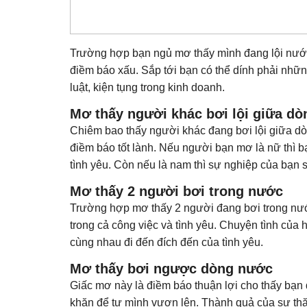
Trường hợp bạn ngủ mơ thấy mình đang lội nước th
điềm báo xấu. Sắp tới bạn có thể dính phải nhữ
luật, kiện tụng trong kinh doanh.
Mơ thấy người khác bơi lội giữa d
Chiêm bao thấy người khác đang bơi lội giữa dò
điềm báo tốt lành. Nếu người bạn mơ là nữ thì 
tình yêu. Còn nếu là nam thì sự nghiệp của bạn s
Mơ thấy 2 người bơi trong nước
Trường hợp mơ thấy 2 người đang bơi trong nướ
trong cả công việc và tình yêu. Chuyện tình của 
cùng nhau đi đến đích đến của tình yêu.
Mơ thấy bơi ngược dòng nước
Giấc mơ này là điềm báo thuận lợi cho thấy bạn
khăn để tự mình vươn lên. Thành quả của sự thă