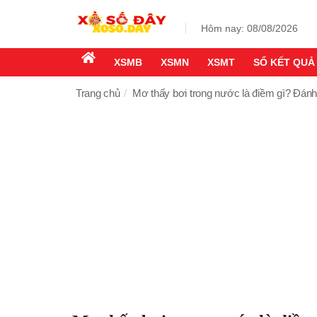
Hôm nay: 08/08/2026
XSMB
XSMN
XSMT
SỔ KẾT QUẢ
Trang chủ
Mơ thấy bơi trong nước là điềm gì? Đánh