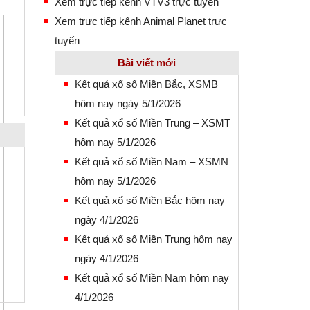
Xem trực tiếp kênh VTV3 trực tuyến
Xem trực tiếp kênh Animal Planet trực
tuyến
Bài viết mới
Kết quả xổ số Miền Bắc, XSMB
hôm nay ngày 5/1/2026
Kết quả xổ số Miền Trung – XSMT
hôm nay 5/1/2026
Kết quả xổ số Miền Nam – XSMN
hôm nay 5/1/2026
Kết quả xổ số Miền Bắc hôm nay
ngày 4/1/2026
Kết quả xổ số Miền Trung hôm nay
ngày 4/1/2026
Kết quả xổ số Miền Nam hôm nay
4/1/2026