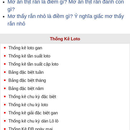
Mơ ăn thịt rắn là điềm gì? Mơ ăn thịt rắn đánh con
gì?
Mơ thấy rắn nhỏ là điềm gì? Ý nghĩa giấc mơ thấy
rắn nhỏ
Thống Kê Loto
Thống kê loto gan
Thống kê tần suất loto
Thống kê tần suất cặp loto
Bảng đặc biệt tuần
Bảng đặc biệt tháng
Bảng đặc biệt năm
Thống kê chu kỳ đặc biệt
Thống kê chu kỳ loto
Thống kê giải đặc biệt gan
Thống kê chu kỳ dàn Lô lô
Thống Kê ĐB ngày mai