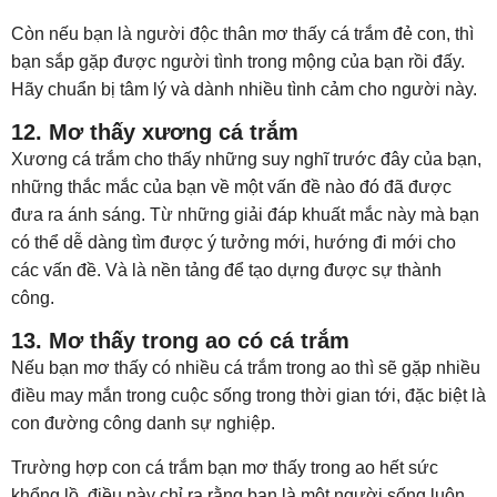
Còn nếu bạn là người độc thân mơ thấy cá trắm đẻ con, thì
bạn sắp gặp được người tình trong mộng của bạn rồi đấy.
Hãy chuẩn bị tâm lý và dành nhiều tình cảm cho người này.
12. Mơ thấy xương cá trắm
Xương cá trắm cho thấy những suy nghĩ trước đây của bạn,
những thắc mắc của bạn về một vấn đề nào đó đã được
đưa ra ánh sáng. Từ những giải đáp khuất mắc này mà bạn
có thể dễ dàng tìm được ý tưởng mới, hướng đi mới cho
các vấn đề. Và là nền tảng để tạo dựng được sự thành
công.
13. Mơ thấy trong ao có cá trắm
Nếu bạn mơ thấy có nhiều cá trắm trong ao thì sẽ gặp nhiều
điều may mắn trong cuộc sống trong thời gian tới, đặc biệt là
con đường công danh sự nghiệp.
Trường hợp con cá trắm bạn mơ thấy trong ao hết sức
khổng lồ, điều này chỉ ra rằng bạn là một người sống luôn