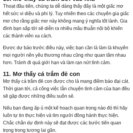
Thoạt đầu tiên, chúng ta dễ dàng thấy đây là một giấc mơ
hết sức vi diệu và phi lý. Tuy nhiên theo các chuyên gia giấc
mơ cho rằng giấc mơ này không mang ý nghĩa tốt lành. Gia
đình bạn sắp tới sẽ diễn ra nhiều mâu thuẫn nội bộ khiến
các thành viên xa cách.
Được dự báo trước điều này, việc bạn cần là làm là khuyên
mọi người nên yêu thương nhau cũng như quan tâm nhau
hơn. Tránh đi quá giới hạn và làm rạn nứt tình cảm.
11. Mơ thấy cá trắm đẻ con
Mơ thấy cá trắm đẻ con được cho là mang điềm báo đại cát.
Thời gian tới, cả công việc lẫn chuyện tình cảm của bạn đều
sẽ gặp được những điều suôn sẻ.
Nếu bạn đang ấp ủ một kế hoạch quan trọng nào đó thì hãy
luôn tự tin thực hiện và tìm người đồng hành thực hiện.
Chắc chắn dự định này sẽ đạt được các bước tiến quan
trọng trong tương lai gần.