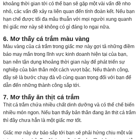
khoảng thời gian tới có thể bạn sẽ gặp một vài vấn đề nho
nhỏ, các vấn đề xảy ra liên quan đến tính đoàn kết. Nếu bạn
hạn chế được tối đa mâu thuẫn với mọi người xung quanh
thì giấc mơ này sẽ không có gì đáng lo ngại nữa.
6. Mơ thấy cá trắm màu vàng
Màu vàng của cá trắm trong giấc mơ này gợi tả những điềm
báo may mắn trong lĩnh vực kinh doanh hiện tại của bạn,
bạn nên tận dụng khoảng thời gian này để phát triển sự
nghiệp của bản thân một cách vượt bậc. Nếu thành công,
đây sẽ là bước chạy đà vô cùng quan trọng đối với bạn để
dẫn đến những thành công sắp tới.
7. Mơ thấy ăn thịt cá trắm
Thịt cá trắm chứa nhiều chất dinh dưỡng và có thể chế biến
nhiều món ngon. Nếu bạn thấy bản thân đang ăn thịt cá trắm
thì đây chưa hẳn là một giấc mơ tốt.
Giấc mơ này dự báo sắp tới bạn sẽ phải hứng chịu một vài