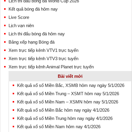
Lịch thi đấu bóng đá World Cup 2026
Kết quả bóng đá hôm nay
Live Score
Lịch vạn niên
Lịch thi đấu bóng đá hôm nay
Bảng xếp hạng Bóng đá
Xem trực tiếp kênh VTV1 trực tuyến
Xem trực tiếp kênh VTV3 trực tuyến
Xem trực tiếp kênh Animal Planet trực tuyến
Bài viết mới
Kết quả xổ số Miền Bắc, XSMB hôm nay ngày 5/1/2026
Kết quả xổ số Miền Trung – XSMT hôm nay 5/1/2026
Kết quả xổ số Miền Nam – XSMN hôm nay 5/1/2026
Kết quả xổ số Miền Bắc hôm nay ngày 4/1/2026
Kết quả xổ số Miền Trung hôm nay ngày 4/1/2026
Kết quả xổ số Miền Nam hôm nay 4/1/2026