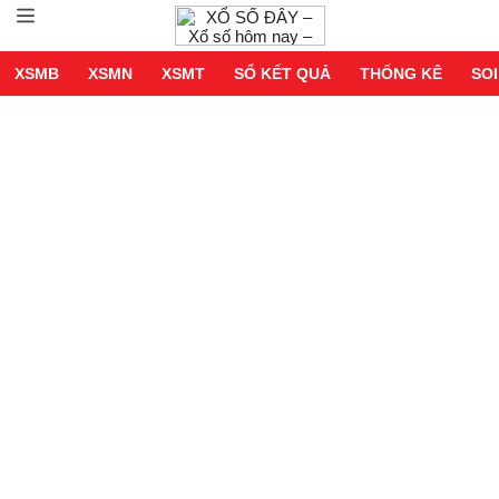
XSMB
XSMN
XSMT
SỔ KẾT QUẢ
THỐNG KÊ
SOI