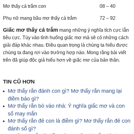
Mơ thấy cá trắm con
08 – 40
Phụ nữ mang bầu mơ thấy cá trắm
72 – 92
Giấc mơ thấy cá trắm
mang những ý nghĩa tích cực lẫn
tiêu cực. Tùy vào tình huống giấc mơ mà sẽ có những cách
giải đáp khác nhau. Điều quan trọng là chúng ta hiểu được
chúng ta đang rơi vào trường hợp nào. Mong rằng bài viết
trên đã giúp độc giả hiểu hơn về giấc mơ của bản thân.
TIN CŨ HƠN
Mơ thấy rắn đánh con gì? Mơ thấy rắn mang lại
điềm báo gì?
Mơ thấy rắn bò vào nhà: Ý nghĩa giấc mơ và con
số may mắn
Mơ thấy rắn đẻ con là điềm gì? Mơ thấy rắn đẻ con
đánh số gì?