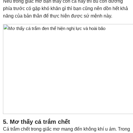
Nếu trong giấc mơ bạn thấy con cá này thì dù con đường
phía trước có gặp khó khăn gì thì bạn cũng nên dồn hết khả
năng của bản thân để thực hiện được sứ mệnh này.
5. Mơ thấy cá trắm chết
Cá trắm chết trong giấc mơ mang đến không khí u ám. Trong