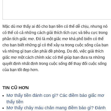
Mặc dù mơ thấy ai đó cho bạn tiền có thể dễ chịu, nhưng nó
có thể có cả những cách giải thích tích cực và tiêu cực trong
phân tích giấc mơ. Đó là một giấc mơ khá phổ biến có thể
cho bạn biết những gì có thể xảy ra trong cuộc sống của bạn
và những gì bạn cần phải đề phòng. Do đó, việc giải thích
giấc mơ một cách chính xác có thể giúp bạn đưa ra những
quyết định nhất định trong cuộc sống để thay đổi cuộc sống
của bạn tốt đẹp hơn.
TIN CŨ HƠN
Mơ thấy tiền đánh con gì? Các điềm báo giấc mơ
thấy tiền
Mơ thấy chảy máu chân mang điềm báo gì? Đánh