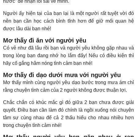
nước” để nhận lỗi sai về mình.
Người ấy hiện tại của bạn lại là một người rất tuyệt vời đó
nên bạn cần học cách bình tĩnh hơn để giữ mối quan hệ
được lâu dài bạn nhé!
Mơ thấy đi ăn với người yêu
Có vẻ như đã lâu rồi bạn và người yêu không gặp nhau và
trong lòng bạn đang nhớ họ lắm đấy! Nếu có điều kiện thì
hãy cố gắng hâm nóng tình cảm bạn nhé!
Mơ thấy đi dạo dưới mưa với người yêu
Mơ thấy mình cùng người yêu dạo bước trong mưa ám chỉ
rằng chuyện tình cảm của 2 người không được thuận lợi.
Chắc chắn có khúc mắc gì đó giữa 2 bạn chưa được giải
quyết. Điều bạn cần làm đó chính là ngồi xuống nói chuyện
tâm sự cùng nhau để cả 2 thấu hiểu cho nhau nhiều hơn
trong chuyện tình cảm nhé!