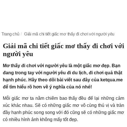
Trang chủ
Giải mã chi tiết giấc mơ thấy đi chơi với người yêu
Giải mã chi tiết giấc mơ thấy đi chơi với
người yêu
Mơ thấy đi chơi với người yêu là một giấc mơ đẹp. Bạn
đang trong tay với người yêu đi du lịch, đi chơi quả thật
hạnh phúc. Hãy theo dõi bài viết sau đây của ketqua.me
để tìm hiểu rõ hơn về ý nghĩa của nó nhé!
Mỗi giấc mơ ta nằm chiêm bao thấy đều để lại những cảm
xúc khác nhau. Sẽ có những giấc mơ vô cùng thú vị và tràn
đầy hạnh phúc song song với đó cũng sẽ có những giấc mơ
có nhiều hình ảnh không mấy tốt đẹp.