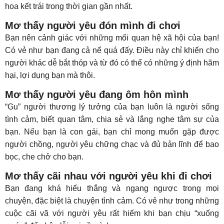
hoa kết trái trong thời gian gần nhất.
Mơ thấy người yêu đón mình đi chơi
Bạn nên cảnh giác với những mối quan hệ xã hội của bạn!
Có vẻ như bạn đang cả nể quá đấy. Điều này chỉ khiến cho
người khác dễ bắt thóp và từ đó có thể có những ý định hãm
hại, lợi dụng bạn mà thôi.
Mơ thấy người yêu đang ôm hôn mình
“Gu” người thương lý tưởng của bạn luôn là người sống
tình cảm, biết quan tâm, chia sẻ và lắng nghe tâm sự của
bạn. Nếu bạn là con gái, bạn chỉ mong muốn gặp được
người chồng, người yêu chững chạc và đủ bản lĩnh để bao
bọc, che chở cho bạn.
Mơ thấy cãi nhau với người yêu khi đi chơi
Bạn đang khá hiếu thắng và ngang ngược trong mọi
chuyện, đặc biệt là chuyện tình cảm. Có vẻ như trong những
cuộc cãi vã với người yêu rất hiếm khi bạn chịu “xuống