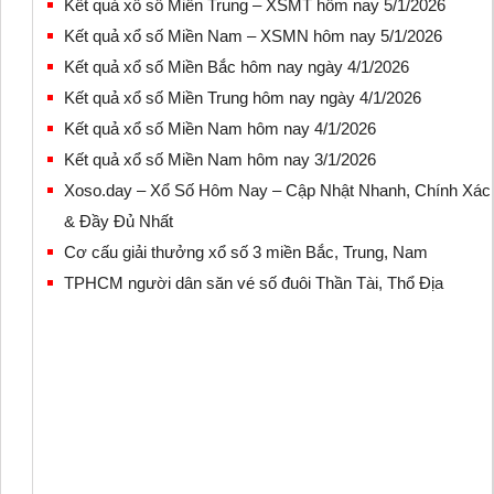
Kết quả xổ số Miền Trung – XSMT hôm nay 5/1/2026
Kết quả xổ số Miền Nam – XSMN hôm nay 5/1/2026
Kết quả xổ số Miền Bắc hôm nay ngày 4/1/2026
Kết quả xổ số Miền Trung hôm nay ngày 4/1/2026
Kết quả xổ số Miền Nam hôm nay 4/1/2026
Kết quả xổ số Miền Nam hôm nay 3/1/2026
Xoso.day – Xổ Số Hôm Nay – Cập Nhật Nhanh, Chính Xác
& Đầy Đủ Nhất
Cơ cấu giải thưởng xổ số 3 miền Bắc, Trung, Nam
TPHCM người dân săn vé số đuôi Thần Tài, Thổ Địa