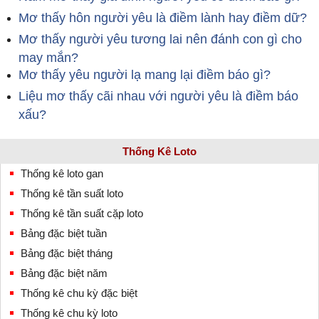
Mơ thấy hôn người yêu là điềm lành hay điềm dữ?
Mơ thấy người yêu tương lai nên đánh con gì cho
may mắn?
Mơ thấy yêu người lạ mang lại điềm báo gì?
Liệu mơ thấy cãi nhau với người yêu là điềm báo
xấu?
Thống Kê Loto
Thống kê loto gan
Thống kê tần suất loto
Thống kê tần suất cặp loto
Bảng đặc biệt tuần
Bảng đặc biệt tháng
Bảng đặc biệt năm
Thống kê chu kỳ đặc biệt
Thống kê chu kỳ loto