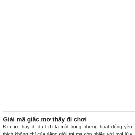
Giải mã giấc mơ thấy đi chơi
Đi chơi hay đi du lịch là một trong những hoạt động yêu
thích không chỉ của riêng giới trẻ mà còn nhiều với mọi lứa