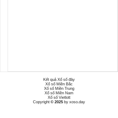
Kết quả Xổ số đây
Xổ số Miền Bắc
Xổ số Miền Trung
Xổ số Miền Nam
Xổ số Vietlott
Copyright
© 2025
by
xoso.day