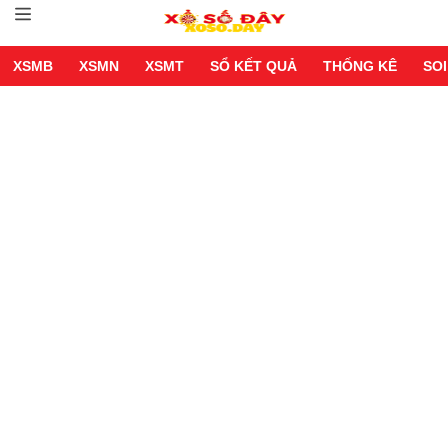
XSMB
XSMN
XSMT
SỔ KẾT QUẢ
THỐNG KÊ
SOI