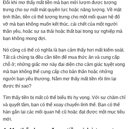
Đôi khi mơ thấy mất tiền mà bạn mới lượm được tượng
trưng cho sự mất mát quyền lực hoặc năng lượng. Về mặt
tinh thần, tiền có thể tượng trưng cho một mối quan hệ đổ
vỡ mà bạn không muốn kết thúc, cái chết của một người
thân yêu, hoặc sự sa thải hoặc thất bại trong sự nghiệp mà
bạn không mong đợi.
Nó cũng có thể có nghĩa là bạn cảm thấy hơi mất kiểm soát.
Tất cả chúng ta đều cần tiền để mua thức ăn và cung cấp
chỗ ở; những giấc mơ này đại diện cho cảm giác tuyệt vọng
mà bạn không thể cung cấp cho bản thân hoặc những
người bạn yêu thương. Nằm mơ thấy mất tiền rồi tìm lại
được thì sao?
Tìm thấy tiền bị mất có thể biểu thị hy vọng. Với sự chăm chỉ
và quyết tâm, bạn có thể xoay chuyển tình thế. Bạn có thể
hàn gắn lại các mối quan hệ cũ hoặc đạt được một mục tiêu
mới.