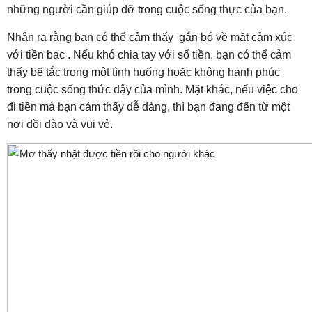
những người cần giúp đỡ trong cuộc sống thực của bạn.
Nhận ra rằng bạn có thể cảm thấy gắn bó về mặt cảm xúc
với tiền bạc . Nếu khó chia tay với số tiền, bạn có thể cảm
thấy bế tắc trong một tình huống hoặc không hạnh phúc
trong cuộc sống thức dậy của mình. Mặt khác, nếu việc cho
đi tiền mà bạn cảm thấy dễ dàng, thì bạn đang đến từ một
nơi dồi dào và vui vẻ.