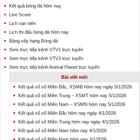
Kết quả bóng đá hôm nay
Live Score
Lịch vạn niên
Lịch thi đấu bóng đá hôm nay
Bảng xếp hạng Bóng đá
Xem trực tiếp kênh VTV1 trực tuyến
Xem trực tiếp kênh VTV3 trực tuyến
Xem trực tiếp kênh Animal Planet trực tuyến
Bài viết mới
Kết quả xổ số Miền Bắc, XSMB hôm nay ngày 5/1/2026
Kết quả xổ số Miền Trung – XSMT hôm nay 5/1/2026
Kết quả xổ số Miền Nam – XSMN hôm nay 5/1/2026
Kết quả xổ số Miền Bắc hôm nay ngày 4/1/2026
Kết quả xổ số Miền Trung hôm nay ngày 4/1/2026
Kết quả xổ số Miền Nam hôm nay 4/1/2026
Kết quả xổ số Miền Nam hôm nay 3/1/2026