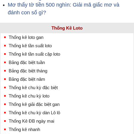
Mơ thấy tờ tiền 500 nghìn: Giải mã giấc mơ và
đánh con số gì?
Thống Kê Loto
Thống kê loto gan
Thống kê tần suất loto
Thống kê tần suất cặp loto
Bảng đặc biệt tuần
Bảng đặc biệt tháng
Bảng đặc biệt năm
Thống kê chu kỳ đặc biệt
Thống kê chu kỳ loto
Thống kê giải đặc biệt gan
Thống kê chu kỳ dàn Lô lô
Thống Kê ĐB ngày mai
Thống kê nhanh