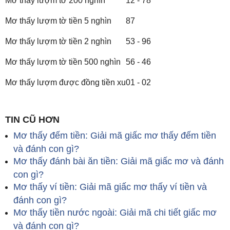
Mơ thấy lượm tờ 200 nghìn
12 - 78
Mơ thấy lượm tờ tiền 5 nghìn
87
Mơ thấy lượm tờ tiền 2 nghìn
53 - 96
Mơ thấy lượm tờ tiền 500 nghìn
56 - 46
Mơ thấy lượm được đồng tiền xu
01 - 02
TIN CŨ HƠN
Mơ thấy đếm tiền: Giải mã giấc mơ thấy đếm tiền
và đánh con gì?
Mơ thấy đánh bài ăn tiền: Giải mã giấc mơ và đánh
con gì?
Mơ thấy ví tiền: Giải mã giấc mơ thấy ví tiền và
đánh con gì?
Mơ thấy tiền nước ngoài: Giải mã chi tiết giấc mơ
và đánh con gì?