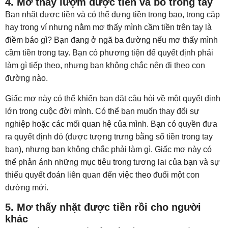
4. Mơ thấy lượm được tiền và bỏ trong tay
Bạn nhặt được tiền và có thể đựng tiền trong bao, trong cặp
hay trong ví nhưng nằm mơ thấy mình cầm tiền trên tay là
điềm báo gì? Bạn đang ở ngã ba đường nếu mơ thấy mình
cầm tiền trong tay. Bạn có phương tiện để quyết định phải
làm gì tiếp theo, nhưng bạn không chắc nên đi theo con
đường nào.
Giấc mơ này có thể khiến bạn đặt câu hỏi về một quyết định
lớn trong cuộc đời mình. Có thể bạn muốn thay đổi sự
nghiệp hoặc các mối quan hệ của mình. Bạn có quyền đưa
ra quyết định đó (được tượng trưng bằng số tiền trong tay
bạn), nhưng bạn không chắc phải làm gì. Giấc mơ này có
thể phản ánh những mục tiêu trong tương lai của bạn và sự
thiếu quyết đoán liên quan đến việc theo đuổi một con
đường mới.
5. Mơ thấy nhặt được tiền rồi cho người
khác