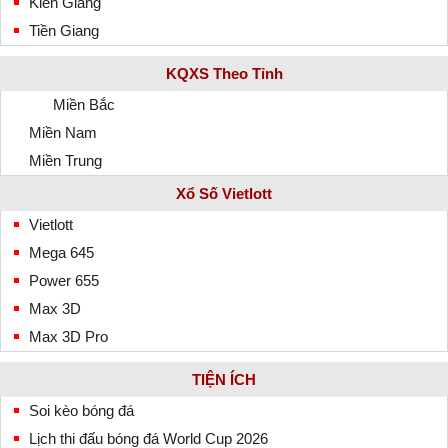
Kiên Giang
Tiền Giang
KQXS Theo Tỉnh
Miền Bắc
Miền Nam
Miền Trung
Xổ Số Vietlott
Vietlott
Mega 645
Power 655
Max 3D
Max 3D Pro
TIỆN ÍCH
Soi kèo bóng đá
Lịch thi đấu bóng đá World Cup 2026