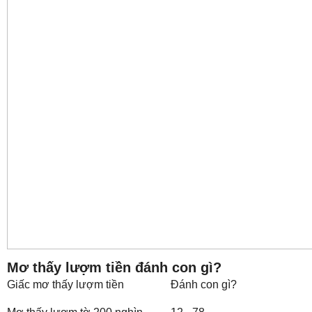
Mơ thấy lượm tiền đánh con gì?
Giấc mơ thấy lượm tiền
Đánh con gì?