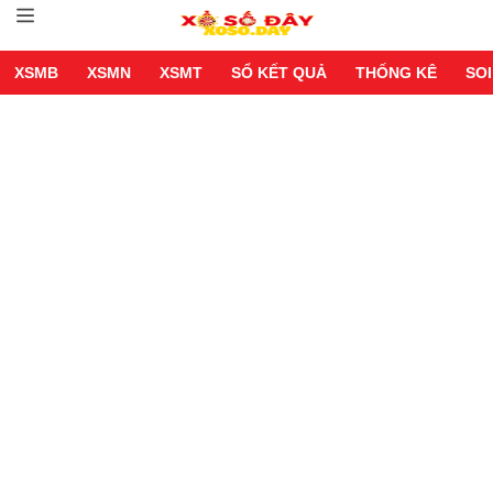
XSMB
XSMN
XSMT
SỔ KẾT QUẢ
THỐNG KÊ
SOI