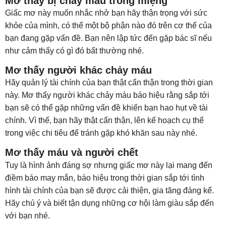
Mơ thấy bị chảy máu trong miệng
Giấc mơ này muốn nhắc nhở bạn hãy thận trọng với sức
khỏe của mình, có thể một bộ phận nào đó trên cơ thể của
bạn đang gặp vấn đề. Bạn nên lập tức đến gặp bác sĩ nếu
như cảm thấy có gì đó bất thường nhé.
Mơ thấy người khác chảy máu
Hãy quản lý tài chính của bạn thật cẩn thận trong thời gian
này. Mơ thấy người khác chảy máu báo hiệu rằng sắp tới
bạn sẽ có thể gặp những vấn đề khiến bạn hao hụt về tài
chính. Vì thế, bạn hãy thật cẩn thận, lên kế hoạch cụ thể
trong việc chi tiêu để tránh gặp khó khăn sau này nhé.
Mơ thấy máu và người chết
Tuy là hình ảnh đáng sợ nhưng giấc mơ này lại mang đến
điềm báo may mắn, báo hiệu trong thời gian sắp tới tình
hình tài chính của bạn sẽ được cải thiện, gia tăng đáng kể.
Hãy chú ý và biết tận dụng những cơ hội làm giàu sắp đến
với bạn nhé.