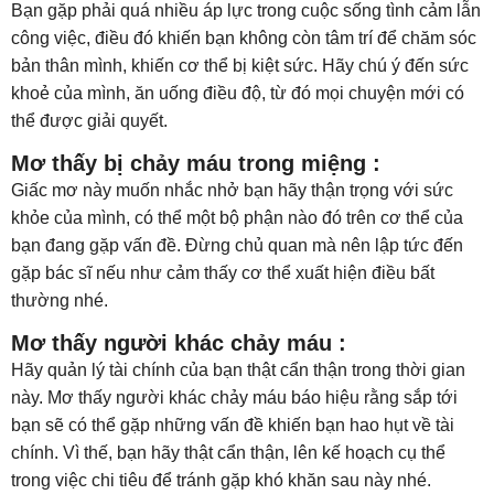
Bạn gặp phải quá nhiều áp lực trong cuộc sống tình cảm lẫn
công việc, điều đó khiến bạn không còn tâm trí để chăm sóc
bản thân mình, khiến cơ thể bị kiệt sức. Hãy chú ý đến sức
khoẻ của mình, ăn uống điều độ, từ đó mọi chuyện mới có
thể được giải quyết.
Mơ thấy bị chảy máu trong miệng :
Giấc mơ này muốn nhắc nhở bạn hãy thận trọng với sức
khỏe của mình, có thể một bộ phận nào đó trên cơ thể của
bạn đang gặp vấn đề. Đừng chủ quan mà nên lập tức đến
gặp bác sĩ nếu như cảm thấy cơ thể xuất hiện điều bất
thường nhé.
Mơ thấy người khác chảy máu :
Hãy quản lý tài chính của bạn thật cẩn thận trong thời gian
này. Mơ thấy người khác chảy máu báo hiệu rằng sắp tới
bạn sẽ có thể gặp những vấn đề khiến bạn hao hụt về tài
chính. Vì thế, bạn hãy thật cẩn thận, lên kế hoạch cụ thể
trong việc chi tiêu để tránh gặp khó khăn sau này nhé.