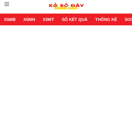
XSMB
XSMN
XSMT
SỔ KẾT QUẢ
THỐNG KÊ
SOI