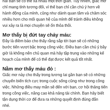
hai bạn sẽ có thể xa nhau một thời gian. Tuy nhiên, giấc mơ
chỉ mang tính tương đối, vì thế bạn chỉ cần chú ý hơn về
hành động của mình, cũng như dành quan tâm và chăm sóc
nhiều hơn cho mối quan hệ của mình để tránh điều không
vui xảy ra là mọi chuyện sẽ ổn thỏa thôi.
Mơ thấy bị đứt tay chảy máu:
Đây là điềm báo cho thấy rằng sắp tới bạn sẽ có những
bước tiến vượt bậc trong công việc. Điều bạn cần chú ý bây
giờ là không nên chủ quan mà hãy tập trung vào những kế
hoạch của mình để có thể đạt được kết quả tốt nhất.
Nằm mơ thấy máu đỏ :
Giấc mơ này cho thấy trong tương lai gần bạn sẽ có những
chuyển biến tích cực trong cuộc sống cũng như trong công
việc. Những điều may mắn sẽ đến với bạn, cơ hội thăng tiến
trong công việc, nâng cao khả năng tài chính. Bạn hãy biết
tận dụng thời cơ để đưa ra những quyết định đúng đắn
nhé.