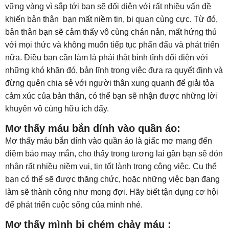
vững vàng vì sắp tới bạn sẽ đối diện với rất nhiều vấn đề
khiến bản thân bạn mất niềm tin, bi quan cùng cực. Từ đó,
bản thân bạn sẽ cảm thấy vô cùng chán nản, mất hứng thú
với mọi thức và không muốn tiếp tục phấn đấu và phát triển
nữa. Điều bạn cần làm là phải thật bình tĩnh đối diện với
những khó khăn đó, bản lĩnh trong việc đưa ra quyết định và
đừng quên chia sẻ với người thân xung quanh để giải tỏa
cảm xúc của bản thân, có thể bạn sẽ nhận được những lời
khuyên vô cùng hữu ích đấy.
Mơ thấy máu bắn dính vào quần áo:
Mơ thấy máu bắn dính vào quần áo là giấc mơ mang đến
điềm báo may mắn, cho thấy trong tương lai gần bạn sẽ đón
nhận rất nhiều niềm vui, tin tốt lành trong công việc. Cụ thể
bạn có thể sẽ được thăng chức, hoặc những việc bạn đang
làm sẽ thành công như mong đợi. Hãy biết tận dụng cơ hội
để phát triển cuộc sống của mình nhé.
Mơ thấy mình bị chém chảy máu :