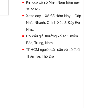
Kết quả xổ số Miền Nam hôm nay
3/1/2026
Xoso.day – Xổ Số Hôm Nay – Cập
Nhật Nhanh, Chính Xác & Đầy Đủ
Nhất
Cơ cấu giải thưởng xổ số 3 miền
Bắc, Trung, Nam
TPHCM người dân săn vé số đuôi
Thần Tài, Thổ Địa