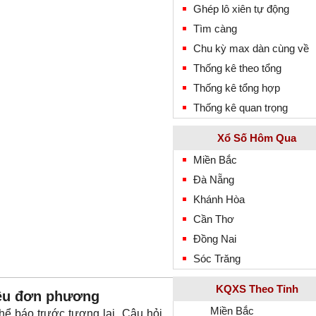
Ghép lô xiên tự động
Tìm càng
Chu kỳ max dàn cùng về
Thống kê theo tổng
Thống kê tổng hợp
Thống kê quan trọng
Xổ Số Hôm Qua
Miền Bắc
Đà Nẵng
Khánh Hòa
Cần Thơ
Đồng Nai
Sóc Trăng
KQXS Theo Tỉnh
yêu đơn phương
Miền Bắc
ể báo trước tương lai. Câu hỏi