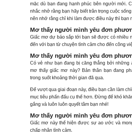
mặc dù bạn đang hạnh phúc bên người mới. Ch
nhắc nhở rằng bạn hãy biết trân trọng cuộc sống
nên nhớ rằng chỉ khi làm được điều này thì bạn 
Mơ thấy người mình yêu đơn phươ
Giấc mơ dự báo sắp tới bạn sẽ được có nhiều n
đến với bạn từ chuyện tình cảm cho đến công vi
Mơ thấy người mình yêu đơn phươn
Có vẻ như bạn đang bị căng thẳng bởi những 
mơ thấy giấc mơ này? Bản thân bạn đang phả
trong suốt khoảng thời gian đã qua.
Để vượt qua giai đoạn này, điều bạn cần làm chính
mục tiêu phấn đấu cụ thể hơn. Đừng để khó khă
gắng và luôn luôn quyết tâm bạn nhé!
Mơ thấy người mình yêu đơn phươn
Giấc mơ này thể hiện được sự ao ước và mon
chấp nhận tình cảm.