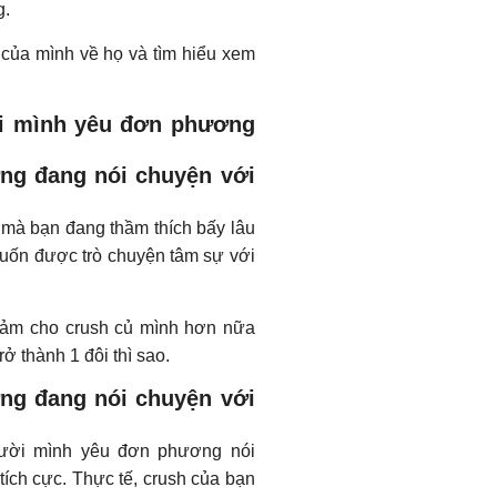
g.
 của mình về họ và tìm hiểu xem
ời mình yêu đơn phương
ng đang nói chuyện với
 mà bạn đang thầm thích bấy lâu
muốn được trò chuyện tâm sự với
cảm cho crush củ mình hơn nữa
rở thành 1 đôi thì sao.
ng đang nói chuyện với
gười mình yêu đơn phương nói
ích cực. Thực tế, crush của bạn