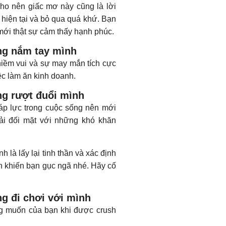
o nên giấc mơ này cũng là lời
 hiện tại và bỏ qua quá khứ. Bạn
mới thật sự cảm thấy hạnh phúc.
ng nắm tay mình
iềm vui và sự may mắn tích cực
ệc làm ăn kinh doanh.
g rượt đuổi mình
áp lực trong cuộc sống nên mới
i đối mặt với những khó khăn
 là lấy lại tinh thần và xác định
n khiến bạn gục ngã nhé. Hãy cố
g đi chơi với mình
g muốn của bạn khi được crush