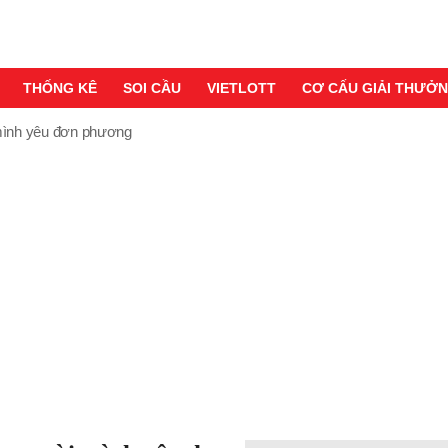
THỐNG KÊ
SOI CẦU
VIETLOTT
CƠ CẤU GIẢI THƯỞ
 mình yêu đơn phương