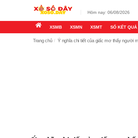
Hôm nay: 06/08/2026
XSMB
XSMN
XSMT
SỔ KẾT QUẢ
Trang chủ
Ý nghĩa chi tiết của giấc mơ thấy người