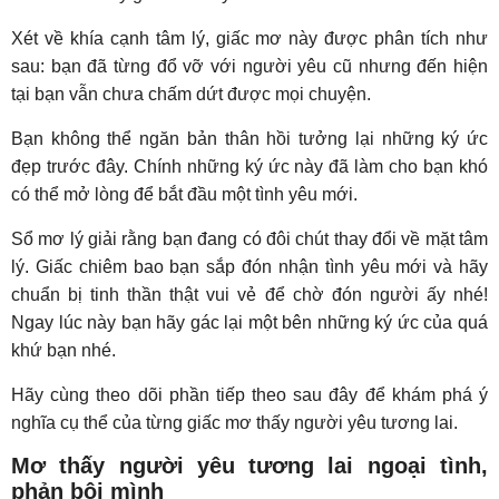
Xét về khía cạnh tâm lý, giấc mơ này được phân tích như
sau: bạn đã từng đổ vỡ với người yêu cũ nhưng đến hiện
tại bạn vẫn chưa chấm dứt được mọi chuyện.
Bạn không thể ngăn bản thân hồi tưởng lại những ký ức
đẹp trước đây. Chính những ký ức này đã làm cho bạn khó
có thể mở lòng để bắt đầu một tình yêu mới.
Sổ mơ lý giải rằng bạn đang có đôi chút thay đổi về mặt tâm
lý. Giấc chiêm bao bạn sắp đón nhận tình yêu mới và hãy
chuẩn bị tinh thần thật vui vẻ để chờ đón người ấy nhé!
Ngay lúc này bạn hãy gác lại một bên những ký ức của quá
khứ bạn nhé.
Hãy cùng theo dõi phần tiếp theo sau đây để khám phá ý
nghĩa cụ thể của từng giấc mơ thấy người yêu tương lai.
Mơ thấy người yêu tương lai ngoại tình,
phản bội mình