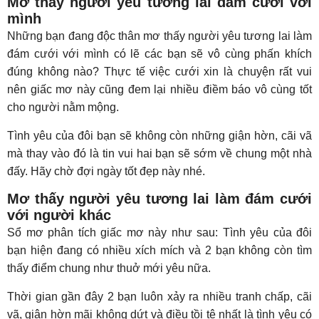
Mơ thấy người yêu tương lai đám cưới với
mình
Những bạn đang độc thân mơ thấy người yêu tương lai làm
đám cưới với mình có lẽ các bạn sẽ vô cùng phấn khích
đúng không nào? Thực tế việc cưới xin là chuyện rất vui
nên giấc mơ này cũng đem lại nhiều điềm báo vô cùng tốt
cho người nằm mộng.
Tình yêu của đôi bạn sẽ không còn những giận hờn, cãi vã
mà thay vào đó là tin vui hai bạn sẽ sớm về chung một nhà
đấy. Hãy chờ đợi ngày tốt đẹp này nhé.
Mơ thấy người yêu tương lai làm đám cưới
với người khác
Sổ mơ phân tích giấc mơ này như sau: Tình yêu của đôi
bạn hiện đang có nhiều xích mích và 2 bạn không còn tìm
thấy điểm chung như thuở mới yêu nữa.
Thời gian gần đây 2 bạn luôn xảy ra nhiều tranh chấp, cãi
vã, giận hờn mãi không dứt và điều tồi tệ nhất là tình yêu có