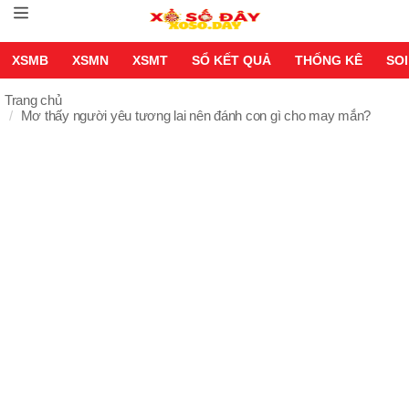
XSMB
XSMN
XSMT
SỔ KẾT QUẢ
THỐNG KÊ
SOI
Trang chủ
Mơ thấy người yêu tương lai nên đánh con gì cho may mắn?