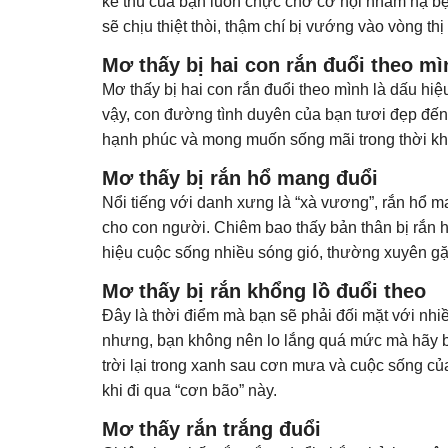
kẻ thù của bạn luôn chực chờ cơ hội nhằm hạ bệ
sẽ chịu thiệt thòi, thậm chí bị vướng vào vòng thị
Mơ thấy bị hai con rắn đuổi theo mì
Mơ thấy bị hai con rắn đuổi theo mình là dấu hi
vậy, con đường tình duyên của bạn tươi đẹp đế
hạnh phúc và mong muốn sống mãi trong thời kh
Mơ thấy bị rắn hổ mang đuổi
Nổi tiếng với danh xưng là “xà vương”, rắn hổ 
cho con người. Chiêm bao thấy bản thân bị rắn h
hiệu cuộc sống nhiều sóng gió, thường xuyên gặ
Mơ thấy bị rắn khổng lồ đuổi theo
Đây là thời điểm mà bạn sẽ phải đối mặt với nhi
nhưng, bạn không nên lo lắng quá mức mà hãy bì
trời lại trong xanh sau cơn mưa và cuộc sống củ
khi đi qua “cơn bão” này.
Mơ thấy rắn trắng đuổi