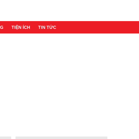
NG
TIỆN ÍCH
TIN TỨC