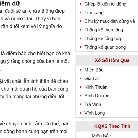
điềm dữ
Ghép lô xiên tự động
n đuổi sẽ ẩn chứa thông điệp
Tìm càng
ành và ngược lại. Thay vì băn
Chu kỳ max dàn cùng về
 rắn đuổi kèm với ý nghĩa do
Thống kê theo tổng
Thống kê tổng hợp
Thống kê quan trọng
 là điềm báo cho biết bạn có khả
Xổ Số Hôm Qua
gụ ý rằng chồng của bạn là một
.
Miền Bắc
Gia Lai
 vật chất lẫn tinh thần để chào
Ninh Thuận
m cho mối quan hệ của bạn cùng
Bình Dương
muốn mang lại những điều tốt
Trà Vinh
Vĩnh Long
về chuyện tình cảm. Cụ thể, bạn
KQXS Theo Tỉnh
ôn đồng hành cùng bạn trên mọi
Miền Bắc