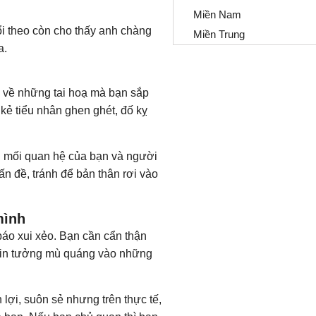
Miền Nam
ổi theo còn cho thấy anh chàng
Miền Trung
a.
 về những tai hoạ mà bạn sắp
kẻ tiểu nhân ghen ghét, đố kỵ
i mối quan hệ của bạn và người
vấn đề, tránh để bản thân rơi vào
mình
báo xui xẻo. Bạn cần cẩn thận
tin tưởng mù quáng vào những
lợi, suôn sẻ nhưng trên thực tế,