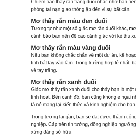
Chiêm bao thấy rắn trắng đuổi nhắc nhở bạn nên 
phòng tai nạn giao thông ập đến vì sự bất cẩn.
Mơ thấy rắn màu đen đuổi
Tương tự như một số giấc mơ rắn đuổi khác, mơ 
cảnh báo bạn nên đề cao cảnh giác với kẻ thù x
Mơ thấy rắn màu vàng đuổi
Nếu bạn không chắc chắn về một dự án, kế hoạch
lĩnh bắt tay vào làm. Trong trường hợp tệ nhất, b
về tay trắng.
Mơ thấy rắn xanh đuổi
Giấc mơ thấy rắn xanh đuổi cho thấy bạn là một 
linh hoạt. Bên cạnh đó, bạn cũng không e ngại 
là nó mang lại kiến thức và kinh nghiệm cho bạn
Trong tương lai gần, bạn sẽ đạt được thành công
nghiệp. Cấp trên tin tưởng, đồng nghiệp ngưỡng m
xứng đáng sở hữu.