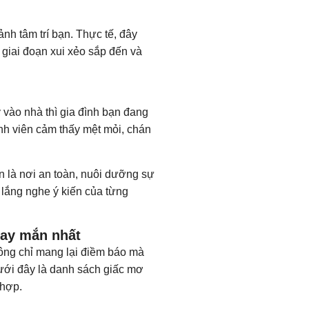
nh tâm trí bạn. Thực tế, đây
 giai đoạn xui xẻo sắp đến và
 vào nhà thì gia đình bạn đang
nh viên cảm thấy mệt mỏi, chán
ôn là nơi an toàn, nuôi dưỡng sự
 lắng nghe ý kiến của từng
may mắn nhất
hông chỉ mang lại điềm báo mà
ới đây là danh sách giấc mơ
 hợp.