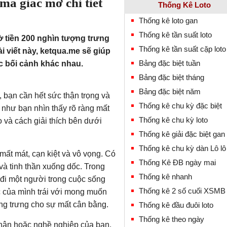
mã giấc mơ chi tiết
Thống Kê Loto
Thống kê loto gan
Thống kê tần suất loto
ờ tiền 200 nghìn tượng trưng
Thống kê tần suất cặp loto
 viết này, ketqua.me sẽ giúp
Bảng đặc biệt tuần
ác bối cảnh khác nhau.
Bảng đặc biệt tháng
Bảng đặc biệt năm
, bạn cần hết sức thận trọng và
Thống kê chu kỳ đặc biệt
 như bạn nhìn thấy rõ ràng mất
Thống kê chu kỳ loto
o và cách giải thích bên dưới
Thống kê giải đặc biệt gan
Thống kê chu kỳ dàn Lô lô
ất mát, cạn kiệt và vô vọng. Có
Thống Kê ĐB ngày mai
và tinh thần xuống dốc. Trong
Thống kê nhanh
 đi một người trong cuộc sống
Thống kê 2 số cuối XSMB
ác của mình trái với mong muốn
ng trưng cho sự mất cân bằng.
Thống kê đầu đuôi loto
Thống kê theo ngày
nhân hoặc nghề nghiệp của bạn.