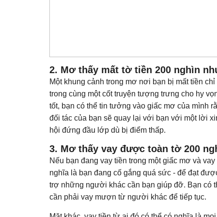
2. Mơ thấy mất tờ tiền 200 nghìn nh
Một khung cảnh trong mơ nơi bạn bị mất tiền chỉ 
trong cùng một cốt truyện tượng trưng cho hy vọ
tốt, bạn có thể tin tưởng vào giấc mơ của mình rằ
đối tác của bạn sẽ quay lại với bạn với một lời x
hội đứng đầu lớp dù bị điểm thấp.
3. Mơ thấy vay được toàn tờ 200 ng
Nếu bạn đang vay tiền trong một giấc mơ và vay 
nghĩa là bạn đang cố gắng quá sức - để đạt đượ
trợ những người khác cần bạn giúp đỡ. Bạn có t
cần phải vay mượn từ người khác để tiếp tục.
Mặt khác, vay tiền từ ai đó có thể có nghĩa là mọ