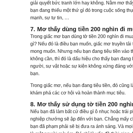
giải quyết bức tranh lớn hay không. Nằm mơ thấy
bạn đang thiếu một thứ gì đó trong cuộc sống thự
mạnh, sự tự tin, …
7. Mơ thấy dùng tiền 200 nghìn đi 
Trong giấc mơ bạn dùng tờ tiền 200 nghìn đi mu
gì? Nếu đó là điều bạn muốn, giấc mơ truyền tải
mong muốn. Nhưng nếu bạn đang tiêu tiền vào t
không cần, thì đó là dấu hiệu cho thấy bạn đang 
người, sự vật hoặc sự kiện không xứng đáng với
bạn.
Trong giấc mơ, nếu bạn đang tiêu tiền, đó cũng 
khám phá các cơ hội và hoàn thành mục tiêu.
8. Mơ thấy sử dụng tờ tiền 200 nghì
Nếu bạn đã làm bất cứ điều gì ô nhục hoặc trái 
nghiệp chướng sẽ ập đến với bạn. Chẳng mấy c
bạn đã phạm phải sẽ bị đưa ra ánh sáng. Và mọi 