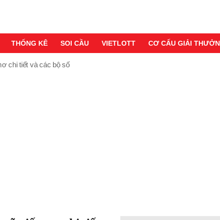
THỐNG KÊ
SOI CẦU
VIETLOTT
CƠ CẤU GIẢI THƯỞ
ơ chi tiết và các bộ số