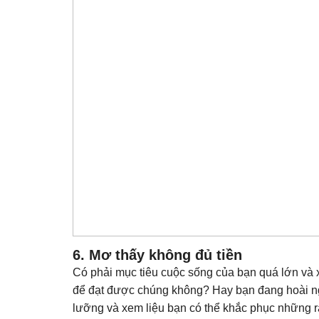
6. Mơ thấy không đủ tiền
Có phải mục tiêu cuộc sống của bạn quá lớn và 
để đạt được chúng không? Hay bạn đang hoài ng
lưỡng và xem liệu bạn có thể khắc phục những rà