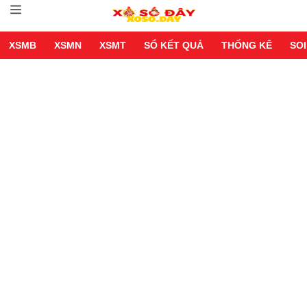
XSMB
XSMN
XSMT
SỔ KẾT QUẢ
THỐNG KÊ
SOI