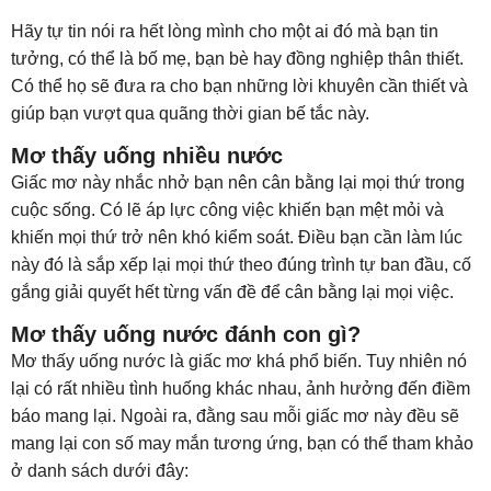
Hãy tự tin nói ra hết lòng mình cho một ai đó mà bạn tin
tưởng, có thể là bố mẹ, bạn bè hay đồng nghiệp thân thiết.
Có thể họ sẽ đưa ra cho bạn những lời khuyên cần thiết và
giúp bạn vượt qua quãng thời gian bế tắc này.
Mơ thấy uống nhiều nước
Giấc mơ này nhắc nhở bạn nên cân bằng lại mọi thứ trong
cuộc sống. Có lẽ áp lực công việc khiến bạn mệt mỏi và
khiến mọi thứ trở nên khó kiểm soát. Điều bạn cần làm lúc
này đó là sắp xếp lại mọi thứ theo đúng trình tự ban đầu, cố
gắng giải quyết hết từng vấn đề để cân bằng lại mọi việc.
Mơ thấy uống nước đánh con gì?
Mơ thấy uống nước là giấc mơ khá phổ biến. Tuy nhiên nó
lại có rất nhiều tình huống khác nhau, ảnh hưởng đến điềm
báo mang lại. Ngoài ra, đằng sau mỗi giấc mơ này đều sẽ
mang lại con số may mắn tương ứng, bạn có thể tham khảo
ở danh sách dưới đây: