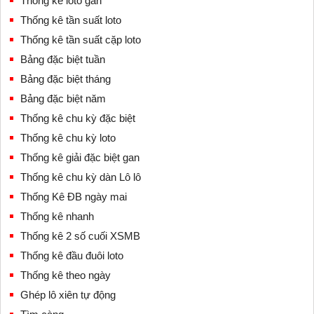
Thống kê loto gan
Thống kê tần suất loto
Thống kê tần suất cặp loto
Bảng đặc biệt tuần
Bảng đặc biệt tháng
Bảng đặc biệt năm
Thống kê chu kỳ đặc biệt
Thống kê chu kỳ loto
Thống kê giải đặc biệt gan
Thống kê chu kỳ dàn Lô lô
Thống Kê ĐB ngày mai
Thống kê nhanh
Thống kê 2 số cuối XSMB
Thống kê đầu đuôi loto
Thống kê theo ngày
Ghép lô xiên tự động