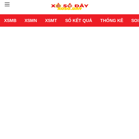
XSMB
XSMN
XSMT
SỔ KẾT QUẢ
THỐNG KÊ
SOI