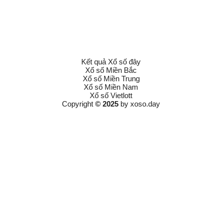
Kết quả Xổ số đây
Xổ số Miền Bắc
Xổ số Miền Trung
Xổ số Miền Nam
Xổ số Vietlott
Copyright
© 2025
by
xoso.day