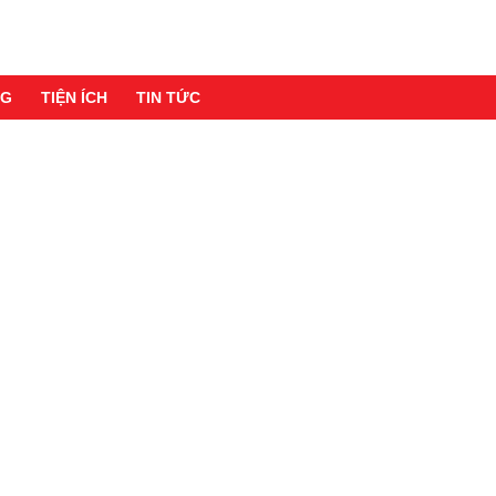
NG
TIỆN ÍCH
TIN TỨC