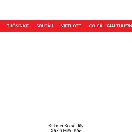
THỐNG KÊ
SOI CẦU
VIETLOTT
CƠ CẤU GIẢI THƯỞ
Kết quả Xổ số đây
Xổ số Miền Bắc