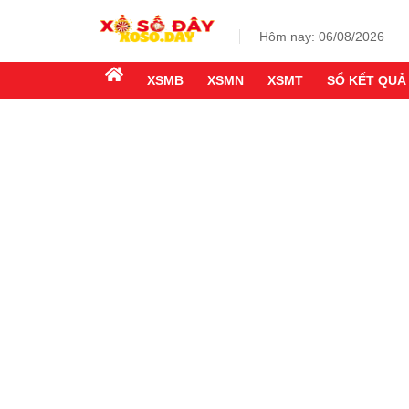
Hôm nay: 06/08/2026
XSMB
XSMN
XSMT
SỔ KẾT QUẢ