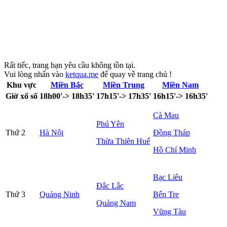
Rất tiếc, trang bạn yêu cầu không tồn tại.
Vui lòng nhấn vào
ketqua.me
để quay về trang chủ !
Khu vực
Miền Bắc
Miền Trung
Miền Nam
Giờ xổ số
18h00'-> 18h35'
17h15'-> 17h35'
16h15'-> 16h35'
Cà Mau
Phú Yên
Thứ 2
Hà Nội
Đồng Tháp
Thừa Thiên Huế
Hồ Chí Minh
Bạc Liêu
Đắc Lắc
Thứ 3
Quảng Ninh
Bến Tre
Quảng Nam
Vũng Tàu