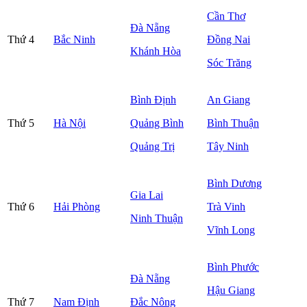
Cần Thơ
Đà Nẵng
Thứ 4
Bắc Ninh
Đồng Nai
Khánh Hòa
Sóc Trăng
Bình Định
An Giang
Thứ 5
Hà Nội
Quảng Bình
Bình Thuận
Quảng Trị
Tây Ninh
Bình Dương
Gia Lai
Thứ 6
Hải Phòng
Trà Vinh
Ninh Thuận
Vĩnh Long
Bình Phước
Đà Nẵng
Hậu Giang
Thứ 7
Nam Định
Đắc Nông