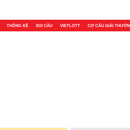
THỐNG KÊ
SOI CẦU
VIETLOTT
CƠ CẤU GIẢI THƯỞ