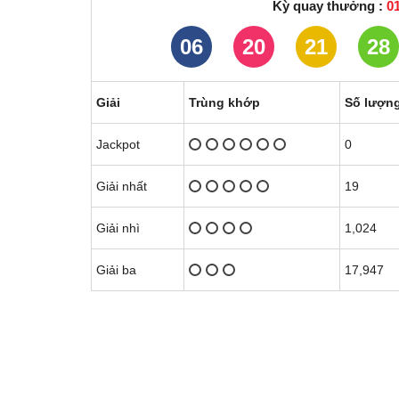
Kỳ quay thưởng :
0
06
20
21
28
Giải
Trùng khớp
Số lượn
Jackpot
0
Giải nhất
19
Giải nhì
1,024
Giải ba
17,947