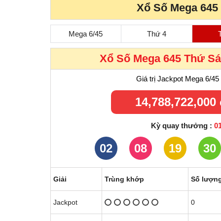
Xổ Số Mega 645
Mega 6/45
Thứ 4
Xổ Số Mega 645 Thứ Sá
Giá trị Jackpot Mega 6/45
14,788,722,000
Kỳ quay thưởng :
0
02
08
19
30
Giải
Trùng khớp
Số lượn
Jackpot
0