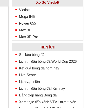
Xổ Số Vietlott
Vietlott
Mega 645
Power 655
Max 3D
Max 3D Pro
TIỆN ÍCH
Soi kèo bóng đá
Lịch thi đấu bóng đá World Cup 2026
Kết quả bóng đá hôm nay
Live Score
Lịch vạn niên
Lịch thi đấu bóng đá hôm nay
Bảng xếp hạng Bóng đá
Xem trực tiếp kênh VTV1 trực tuyến