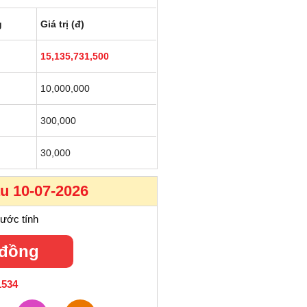
g
Giá trị (đ)
15,135,731,500
10,000,000
300,000
30,000
u 10-07-2026
 ước tính
 đồng
1534