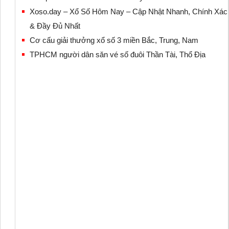
Xoso.day – Xổ Số Hôm Nay – Cập Nhật Nhanh, Chính Xác
& Đầy Đủ Nhất
Cơ cấu giải thưởng xổ số 3 miền Bắc, Trung, Nam
TPHCM người dân săn vé số đuôi Thần Tài, Thổ Địa