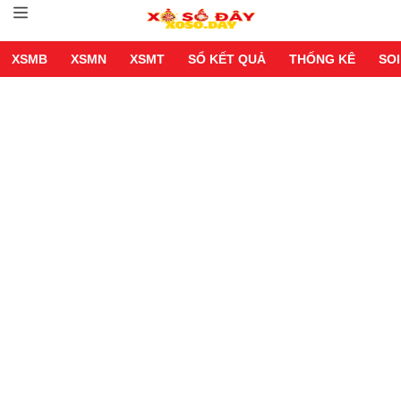
XSMB
XSMN
XSMT
SỔ KẾT QUẢ
THỐNG KÊ
SOI