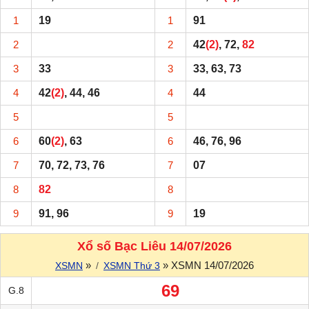
1
19
1
91
2
2
42
(2)
, 72,
82
3
33
3
33, 63, 73
4
42
(2)
, 44, 46
4
44
5
5
6
60
(2)
, 63
6
46, 76, 96
7
70, 72, 73, 76
7
07
8
82
8
9
91, 96
9
19
Xổ số Bạc Liêu 14/07/2026
»
» XSMN 14/07/2026
XSMN
XSMN Thứ 3
69
G.8