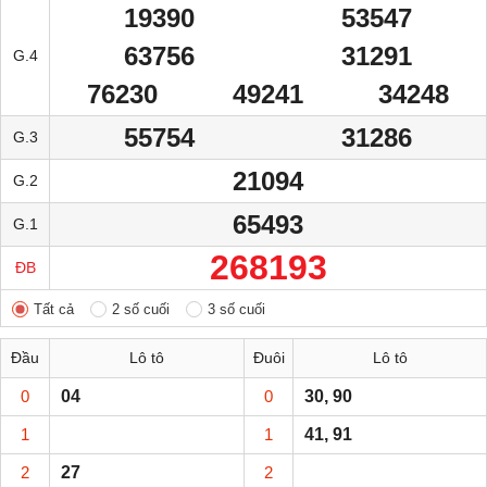
19390
53547
63756
31291
G.4
76230
49241
34248
55754
31286
G.3
21094
G.2
65493
G.1
268193
ĐB
Tất cả
2 số cuối
3 số cuối
Đầu
Lô tô
Đuôi
Lô tô
0
04
0
30, 90
1
1
41, 91
2
27
2