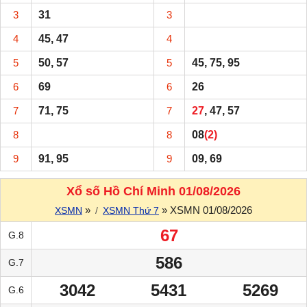
3
31
3
4
45, 47
4
5
50, 57
5
45, 75, 95
6
69
6
26
7
71, 75
7
27
, 47, 57
8
8
08
(2)
9
91, 95
9
09, 69
Xổ số Hồ Chí Minh 01/08/2026
»
» XSMN 01/08/2026
XSMN
XSMN Thứ 7
67
G.8
586
G.7
3042
5431
5269
G.6