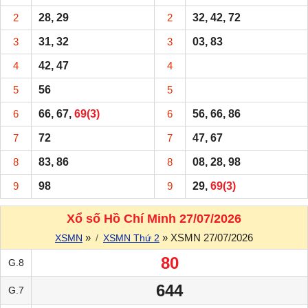
2
28, 29
2
32, 42, 72
3
31, 32
3
03, 83
4
42, 47
4
5
56
5
6
66, 67,
69
(3)
6
56, 66, 86
7
72
7
47, 67
8
83, 86
8
08, 28, 98
9
98
9
29,
69
(3)
Xổ số Hồ Chí Minh 27/07/2026
»
» XSMN 27/07/2026
XSMN
XSMN Thứ 2
80
G.8
644
G.7