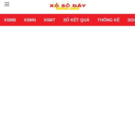
XSMB
XSMN
XSMT
SỔ KẾT QUẢ
THỐNG KÊ
SOI