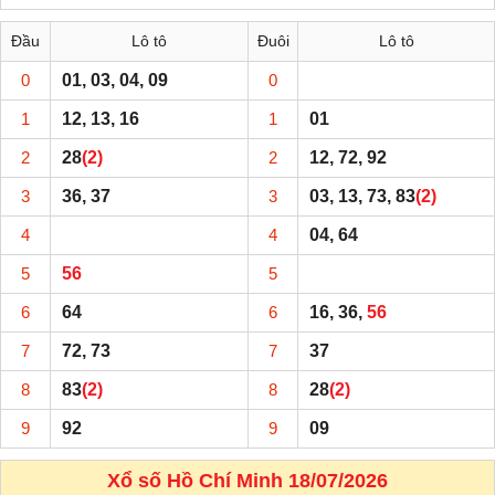
Đầu
Lô tô
Đuôi
Lô tô
0
01, 03, 04, 09
0
1
12, 13, 16
1
01
2
28
(2)
2
12, 72, 92
3
36, 37
3
03, 13, 73, 83
(2)
4
4
04, 64
5
56
5
6
64
6
16, 36,
56
7
72, 73
7
37
8
83
(2)
8
28
(2)
9
92
9
09
Xổ số Hồ Chí Minh 18/07/2026