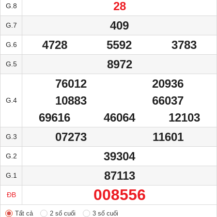
28
G.8
409
G.7
4728
5592
3783
G.6
8972
G.5
76012
20936
10883
66037
G.4
69616
46064
12103
07273
11601
G.3
39304
G.2
87113
G.1
008556
ĐB
Tất cả
2 số cuối
3 số cuối