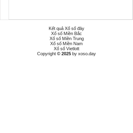
Kết quả Xổ số đây
Xổ số Miền Bắc
Xổ số Miền Trung
Xổ số Miền Nam
Xổ số Vietlott
Copyright
© 2025
by
xoso.day