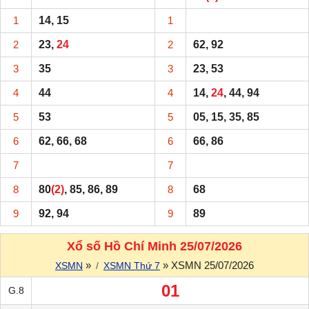
1
14, 15
1
2
23,
24
2
62, 92
3
35
3
23, 53
4
44
4
14,
24
, 44, 94
5
53
5
05, 15, 35, 85
6
62, 66, 68
6
66, 86
7
7
8
80
(2)
, 85, 86, 89
8
68
9
92, 94
9
89
Xổ số Hồ Chí Minh 25/07/2026
»
» XSMN 25/07/2026
XSMN
XSMN Thứ 7
01
G.8