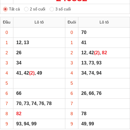
Tất cả
2 số cuối
3 số cuối
Đầu
Lô tô
Đuôi
Lô tô
0
0
70
1
12, 13
1
41
2
26
2
12, 42
(2)
,
82
3
34
3
13, 73, 93
4
41, 42
(2)
, 49
4
34, 74, 94
5
5
6
66
6
26, 66, 76
7
70, 73, 74, 76, 78
7
8
82
8
78
9
93, 94, 99
9
49, 99