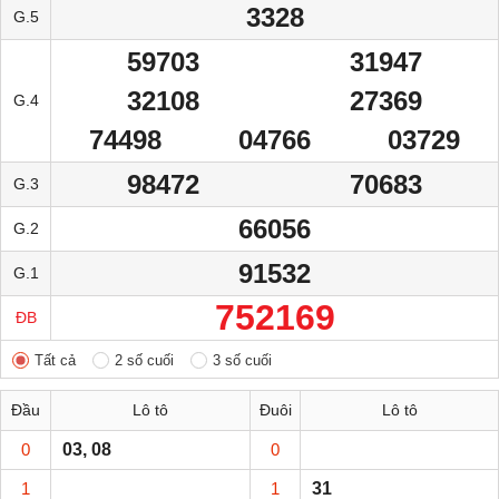
3328
G.5
59703
31947
32108
27369
G.4
74498
04766
03729
98472
70683
G.3
66056
G.2
91532
G.1
752169
ĐB
Tất cả
2 số cuối
3 số cuối
Đầu
Lô tô
Đuôi
Lô tô
0
03, 08
0
1
1
31