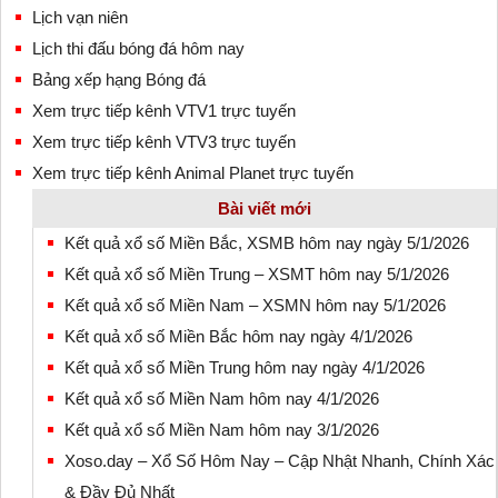
Lịch vạn niên
Lịch thi đấu bóng đá hôm nay
Bảng xếp hạng Bóng đá
Xem trực tiếp kênh VTV1 trực tuyến
Xem trực tiếp kênh VTV3 trực tuyến
Xem trực tiếp kênh Animal Planet trực tuyến
Bài viết mới
Kết quả xổ số Miền Bắc, XSMB hôm nay ngày 5/1/2026
Kết quả xổ số Miền Trung – XSMT hôm nay 5/1/2026
Kết quả xổ số Miền Nam – XSMN hôm nay 5/1/2026
Kết quả xổ số Miền Bắc hôm nay ngày 4/1/2026
Kết quả xổ số Miền Trung hôm nay ngày 4/1/2026
Kết quả xổ số Miền Nam hôm nay 4/1/2026
Kết quả xổ số Miền Nam hôm nay 3/1/2026
Xoso.day – Xổ Số Hôm Nay – Cập Nhật Nhanh, Chính Xác
& Đầy Đủ Nhất