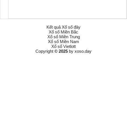
Kết quả Xổ số đây
Xổ số Miền Bắc
Xổ số Miền Trung
Xổ số Miền Nam
Xổ số Vietlott
Copyright
© 2025
by
xoso.day