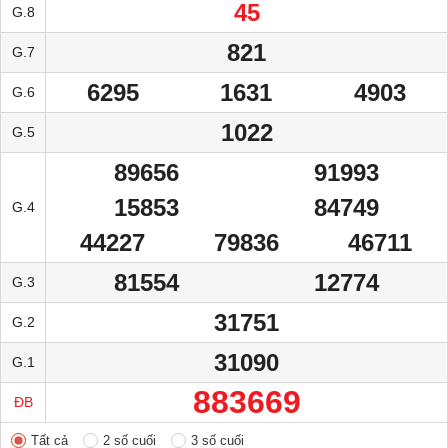
45
G.8
821
G.7
6295
1631
4903
G.6
1022
G.5
89656
91993
15853
84749
G.4
44227
79836
46711
81554
12774
G.3
31751
G.2
31090
G.1
883669
ĐB
Tất cả
2 số cuối
3 số cuối