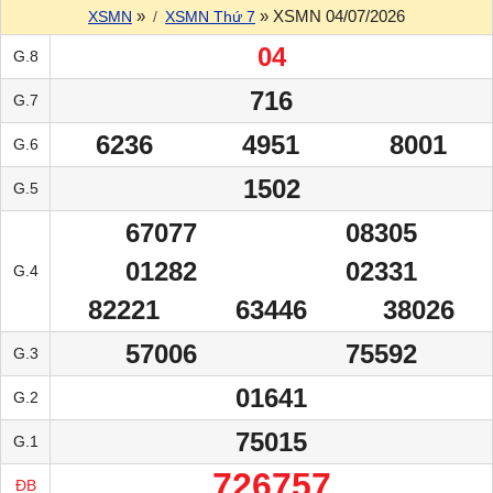
»
» XSMN 04/07/2026
XSMN
XSMN Thứ 7
04
G.8
716
G.7
6236
4951
8001
G.6
1502
G.5
67077
08305
01282
02331
G.4
82221
63446
38026
57006
75592
G.3
01641
G.2
75015
G.1
726757
ĐB