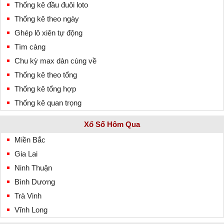
Thống kê đầu đuôi loto
Thống kê theo ngày
Ghép lô xiên tự động
Tìm càng
Chu kỳ max dàn cùng về
Thống kê theo tổng
Thống kê tổng hợp
Thống kê quan trọng
Xổ Số Hôm Qua
Miền Bắc
Gia Lai
Ninh Thuận
Bình Dương
Trà Vinh
Vĩnh Long