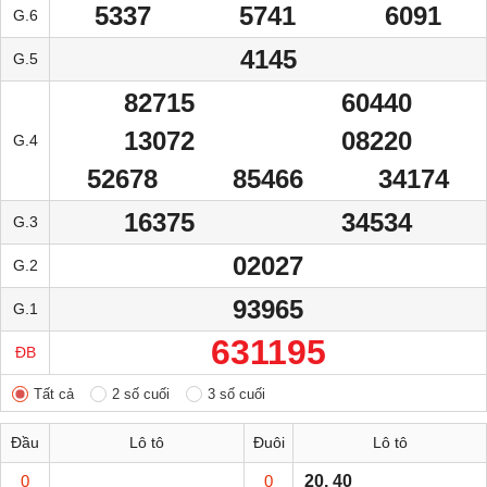
5337
5741
6091
G.6
4145
G.5
82715
60440
13072
08220
G.4
52678
85466
34174
16375
34534
G.3
02027
G.2
93965
G.1
631195
ĐB
Tất cả
2 số cuối
3 số cuối
Đầu
Lô tô
Đuôi
Lô tô
0
0
20, 40