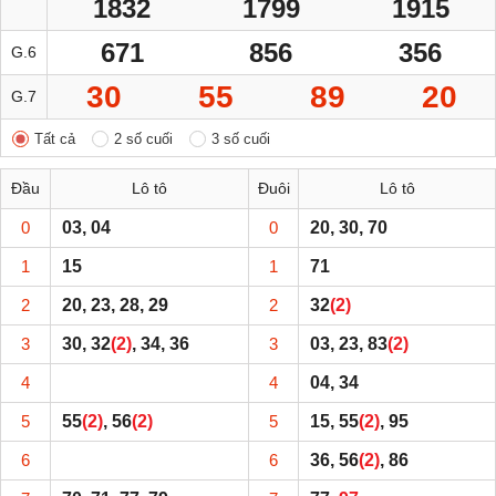
1832
1799
1915
671
856
356
G.6
30
55
89
20
G.7
Tất cả
2 số cuối
3 số cuối
Đầu
Lô tô
Đuôi
Lô tô
0
03, 04
0
20, 30, 70
1
15
1
71
2
20, 23, 28, 29
2
32
(2)
3
30, 32
(2)
, 34, 36
3
03, 23, 83
(2)
4
4
04, 34
5
55
(2)
, 56
(2)
5
15, 55
(2)
, 95
6
6
36, 56
(2)
, 86