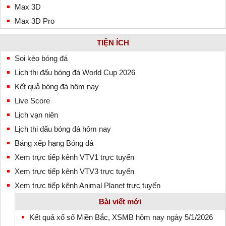
Max 3D
Max 3D Pro
TIỆN ÍCH
Soi kèo bóng đá
Lịch thi đấu bóng đá World Cup 2026
Kết quả bóng đá hôm nay
Live Score
Lịch vạn niên
Lịch thi đấu bóng đá hôm nay
Bảng xếp hạng Bóng đá
Xem trực tiếp kênh VTV1 trực tuyến
Xem trực tiếp kênh VTV3 trực tuyến
Xem trực tiếp kênh Animal Planet trực tuyến
Bài viết mới
Kết quả xổ số Miền Bắc, XSMB hôm nay ngày 5/1/2026