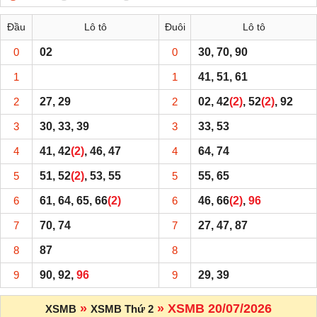
Đầu
Lô tô
Đuôi
Lô tô
0
02
0
30, 70, 90
1
1
41, 51, 61
2
27, 29
2
02, 42
(2)
, 52
(2)
, 92
3
30, 33, 39
3
33, 53
4
41, 42
(2)
, 46, 47
4
64, 74
5
51, 52
(2)
, 53, 55
5
55, 65
6
61, 64, 65, 66
(2)
6
46, 66
(2)
,
96
7
70, 74
7
27, 47, 87
8
87
8
9
90, 92,
96
9
29, 39
»
» XSMB 20/07/2026
XSMB
XSMB Thứ 2