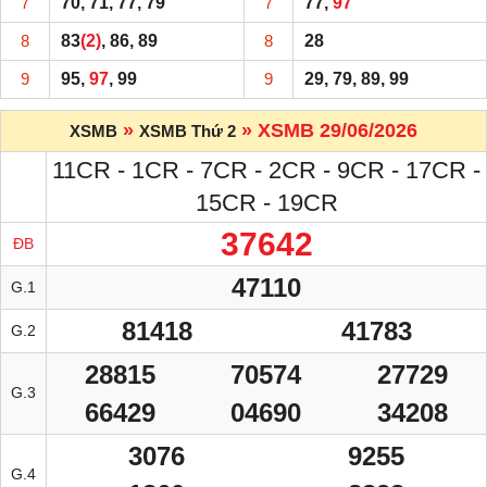
7
70, 71, 77, 79
7
77,
97
8
83
(2)
, 86, 89
8
28
9
95,
97
, 99
9
29, 79, 89, 99
»
» XSMB 29/06/2026
XSMB
XSMB Thứ 2
11CR - 1CR - 7CR - 2CR - 9CR - 17CR -
15CR - 19CR
37642
ĐB
47110
G.1
81418
41783
G.2
28815
70574
27729
G.3
66429
04690
34208
3076
9255
G.4