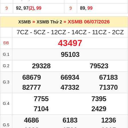
9
92, 97
(2)
,
99
9
89,
99
»
» XSMB 06/07/2026
XSMB
XSMB Thứ 2
7CZ - 5CZ - 12CZ - 14CZ - 11CZ - 2CZ
43497
ĐB
95103
G.1
29328
79523
G.2
68679
66934
67183
G.3
82777
47332
71370
7755
7395
G.4
7104
2429
4686
6183
1236
G.5