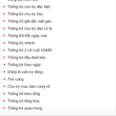
Thống kê chu kỳ đặc biệt
Thống kê chu kỳ loto
Thống kê giải đặc biệt gan
Thống kê chu kỳ dàn Lô lô
Thống Kê ĐB ngày mai
Thống kê nhanh
Thống kê 2 số cuối XSMB
Thống kê đầu đuôi loto
Thống kê theo ngày
Ghép lô xiên tự động
Tìm càng
Chu kỳ max dàn cùng về
Thống kê theo tổng
Thống kê tổng hợp
Thống kê quan trọng