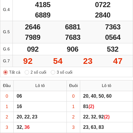
4185
0722
G.4
6889
2840
2646
6881
7363
G.5
7989
7683
0564
092
906
532
G.6
92
54
23
47
G.7
Tất cả
2 số cuối
3 số cuối
Đầu
Lô tô
Đuôi
Lô tô
0
06
0
20, 40, 50, 60
1
16
1
81
(2)
2
20, 22, 23
2
22, 32, 92
(2)
3
32,
36
3
23, 63, 83