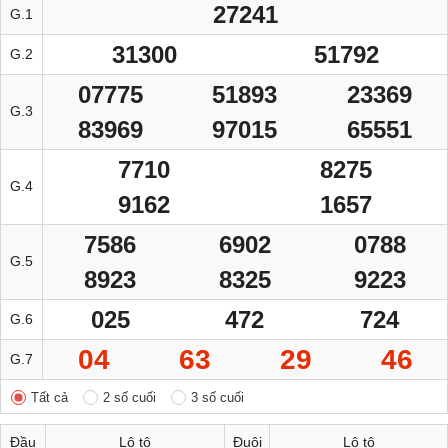
27241
G.1
31300
51792
G.2
07775
51893
23369
G.3
83969
97015
65551
7710
8275
G.4
9162
1657
7586
6902
0788
G.5
8923
8325
9223
025
472
724
G.6
04
63
29
46
G.7
Tất cả
2 số cuối
3 số cuối
Đầu
Lô tô
Đuôi
Lô tô