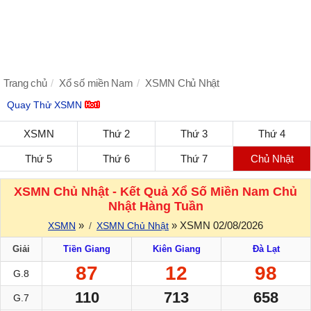
Trang chủ
Xổ số miền Nam
XSMN Chủ Nhật
Quay Thử XSMN
XSMN
Thứ 2
Thứ 3
Thứ 4
Thứ 5
Thứ 6
Thứ 7
Chủ Nhật
XSMN Chủ Nhật - Kết Quả Xổ Số Miền Nam Chủ
Nhật Hàng Tuần
»
» XSMN 02/08/2026
XSMN
XSMN Chủ Nhật
Giải
Tiền Giang
Kiên Giang
Đà Lạt
87
12
98
G.8
110
713
658
G.7