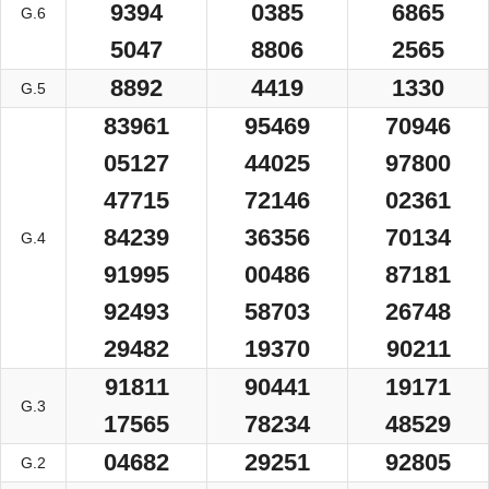
9394
0385
6865
G.6
5047
8806
2565
8892
4419
1330
G.5
83961
95469
70946
05127
44025
97800
47715
72146
02361
84239
36356
70134
G.4
91995
00486
87181
92493
58703
26748
29482
19370
90211
91811
90441
19171
G.3
17565
78234
48529
04682
29251
92805
G.2