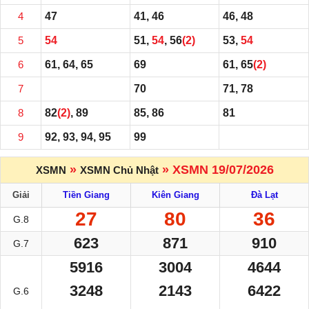
4
47
41, 46
46, 48
5
54
51,
54
, 56
(2)
53,
54
6
61, 64, 65
69
61, 65
(2)
7
70
71, 78
8
82
(2)
, 89
85, 86
81
9
92, 93, 94, 95
99
»
» XSMN 19/07/2026
XSMN
XSMN Chủ Nhật
Giải
Tiền Giang
Kiên Giang
Đà Lạt
27
80
36
G.8
623
871
910
G.7
5916
3004
4644
3248
2143
6422
G.6