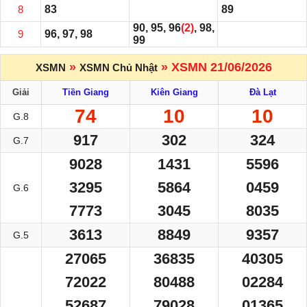
8
83
89
90, 95, 96
(2)
, 98,
9
96, 97, 98
99
»
» XSMN 21/06/2026
XSMN
XSMN Chủ Nhật
Giải
Tiền Giang
Kiên Giang
Đà Lạt
74
10
10
G.8
917
302
324
G.7
9028
1431
5596
3295
5864
0459
G.6
7773
3045
8035
3613
8849
9357
G.5
27065
36835
40305
72022
80488
02284
52687
79028
01365