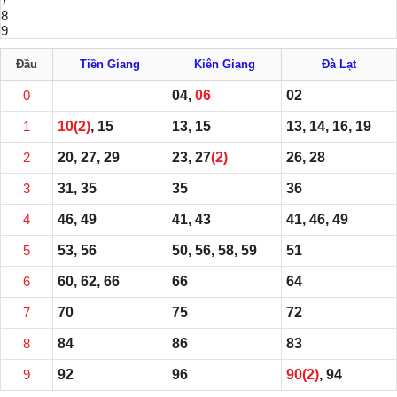
7
8
9
Đầu
Tiền Giang
Kiên Giang
Đà Lạt
0
04,
06
02
1
10
(2)
, 15
13, 15
13, 14, 16, 19
2
20, 27, 29
23, 27
(2)
26, 28
3
31, 35
35
36
4
46, 49
41, 43
41, 46, 49
5
53, 56
50, 56, 58, 59
51
6
60, 62, 66
66
64
7
70
75
72
8
84
86
83
9
92
96
90
(2)
, 94