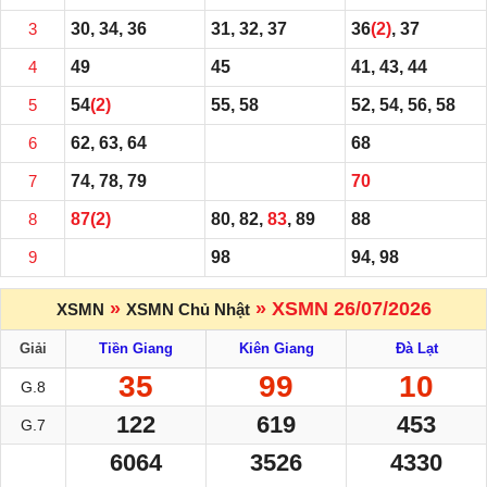
3
30, 34, 36
31, 32, 37
36
(2)
, 37
4
49
45
41, 43, 44
5
54
(2)
55, 58
52, 54, 56, 58
6
62, 63, 64
68
7
74, 78, 79
70
8
87
(2)
80, 82,
83
, 89
88
9
98
94, 98
»
» XSMN 26/07/2026
XSMN
XSMN Chủ Nhật
Giải
Tiền Giang
Kiên Giang
Đà Lạt
35
99
10
G.8
122
619
453
G.7
6064
3526
4330