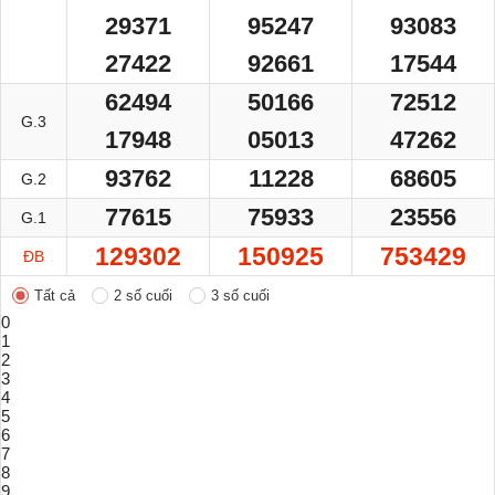
29371
95247
93083
27422
92661
17544
62494
50166
72512
G.3
17948
05013
47262
93762
11228
68605
G.2
77615
75933
23556
G.1
129302
150925
753429
ĐB
Tất cả
2 số cuối
3 số cuối
0
1
2
3
4
5
6
7
8
9