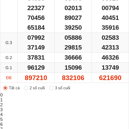
22327
02013
00794
70456
89027
40451
65184
39250
35916
07992
05886
02583
G.3
37149
29815
42313
37831
36666
46326
G.2
96129
15096
13749
G.1
897210
832106
621690
ĐB
Tất cả
2 số cuối
3 số cuối
0
1
2
3
4
5
6