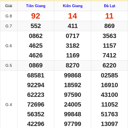
Giải
Tiền Giang
Kiên Giang
Đà Lạt
92
14
11
G.8
552
411
869
G.7
0862
0717
3563
4625
3182
1157
G.6
4626
1169
7412
0869
8270
6220
G.5
68581
99868
02585
92294
18592
16910
62223
97590
43100
72696
24005
11052
G.4
56352
99848
51763
42296
97799
13097