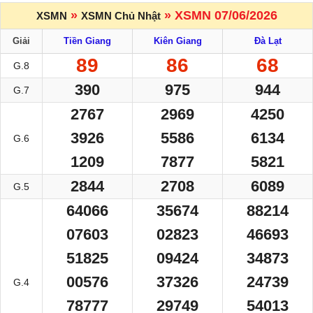
»
» XSMN 07/06/2026
XSMN
XSMN Chủ Nhật
Giải
Tiền Giang
Kiên Giang
Đà Lạt
89
86
68
G.8
390
975
944
G.7
2767
2969
4250
3926
5586
6134
G.6
1209
7877
5821
2844
2708
6089
G.5
64066
35674
88214
07603
02823
46693
51825
09424
34873
00576
37326
24739
G.4
78777
29749
54013