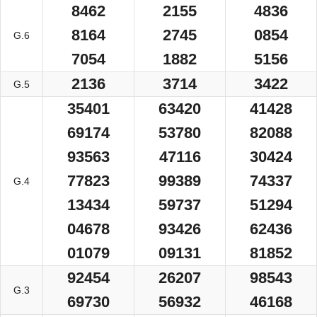
8462
2155
4836
8164
2745
0854
G.6
7054
1882
5156
2136
3714
3422
G.5
35401
63420
41428
69174
53780
82088
93563
47116
30424
77823
99389
74337
G.4
13434
59737
51294
04678
93426
62436
01079
09131
81852
92454
26207
98543
G.3
69730
56932
46168