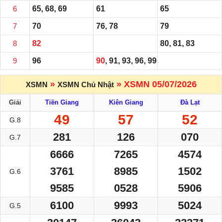
6
65, 68, 69
61
65
7
70
76, 78
79
8
82
80, 81, 83
9
96
90
, 91, 93, 96, 99
»
» XSMN 05/07/2026
XSMN
XSMN Chủ Nhật
Giải
Tiền Giang
Kiên Giang
Đà Lạt
49
57
52
G.8
281
126
070
G.7
6666
7265
4574
3761
8985
1502
G.6
9585
0528
5906
6100
9993
5024
G.5