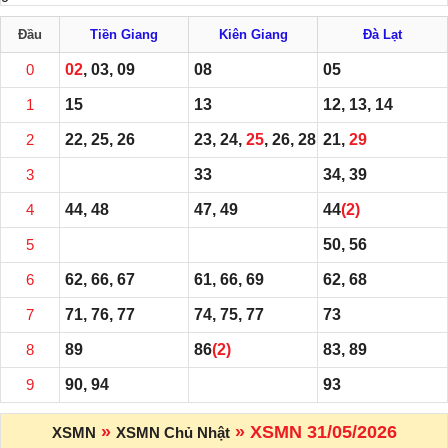
Đầu
Tiền Giang
Kiên Giang
Đà Lạt
0
02
, 03, 09
08
05
1
15
13
12, 13, 14
2
22, 25, 26
23, 24,
25
, 26, 28
21,
29
3
33
34, 39
4
44, 48
47, 49
44
(2)
5
50, 56
6
62, 66, 67
61, 66, 69
62, 68
7
71, 76, 77
74, 75, 77
73
8
89
86
(2)
83, 89
9
90, 94
93
»
» XSMN 31/05/2026
XSMN
XSMN Chủ Nhật