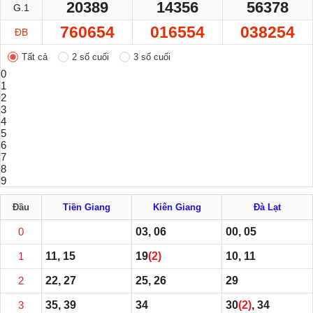
20389
14356
56378
G.1
760654
016554
038254
ĐB
Tất cả
2 số cuối
3 số cuối
0
1
2
3
4
5
6
7
8
9
Đầu
Tiền Giang
Kiên Giang
Đà Lạt
0
03, 06
00, 05
1
11, 15
19
(2)
10, 11
2
22, 27
25, 26
29
3
35, 39
34
30
(2)
, 34