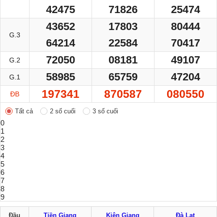
42475
71826
25474
43652
17803
80444
G.3
64214
22584
70417
72050
08181
49107
G.2
58985
65759
47204
G.1
197341
870587
080550
ĐB
Tất cả
2 số cuối
3 số cuối
0
1
2
3
4
5
6
7
8
9
Đầu
Tiền Giang
Kiên Giang
Đà Lạt