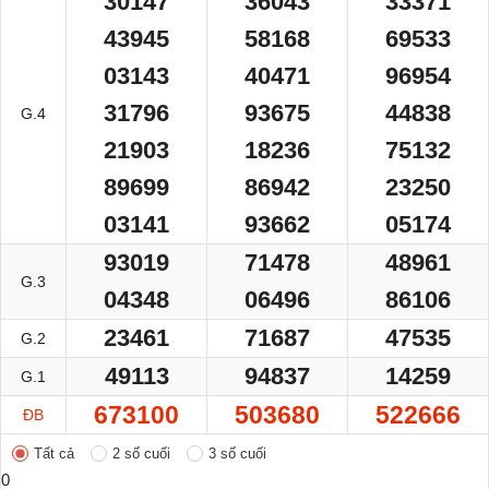
30147
36043
33371
43945
58168
69533
03143
40471
96954
31796
93675
44838
G.4
21903
18236
75132
89699
86942
23250
03141
93662
05174
93019
71478
48961
G.3
04348
06496
86106
23461
71687
47535
G.2
49113
94837
14259
G.1
673100
503680
522666
ĐB
Tất cả
2 số cuối
3 số cuối
0