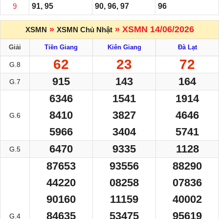
9
91, 95
90, 96, 97
96
»
» XSMN 14/06/2026
XSMN
XSMN Chủ Nhật
Giải
Tiền Giang
Kiên Giang
Đà Lạt
62
23
72
G.8
915
143
164
G.7
6346
1541
1914
8410
3827
4646
G.6
5966
3404
5741
6470
9335
1128
G.5
87653
93556
88290
44220
08258
07836
90160
11159
40002
84635
53475
95619
G.4