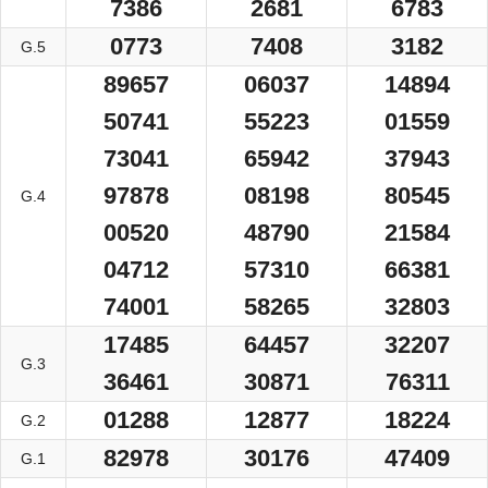
7386
2681
6783
0773
7408
3182
G.5
89657
06037
14894
50741
55223
01559
73041
65942
37943
97878
08198
80545
G.4
00520
48790
21584
04712
57310
66381
74001
58265
32803
17485
64457
32207
G.3
36461
30871
76311
01288
12877
18224
G.2
82978
30176
47409
G.1