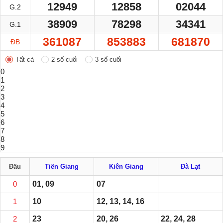
12949
12858
02044
G.2
38909
78298
34341
G.1
361087
853883
681870
ĐB
Tất cả
2 số cuối
3 số cuối
0
1
2
3
4
5
6
7
8
9
Đầu
Tiền Giang
Kiên Giang
Đà Lạt
0
01, 09
07
1
10
12, 13, 14, 16
2
23
20, 26
22, 24, 28