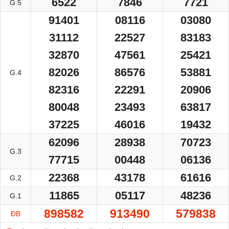
6522
7846
7721
G.5
91401
08116
03080
31112
22527
83183
32870
47561
25421
82026
86576
53881
G.4
82316
22291
20906
80048
23493
63817
37225
46016
19432
62096
28938
70723
G.3
77715
00448
06136
22368
43178
61616
G.2
11865
05117
48236
G.1
898582
913490
579838
ĐB