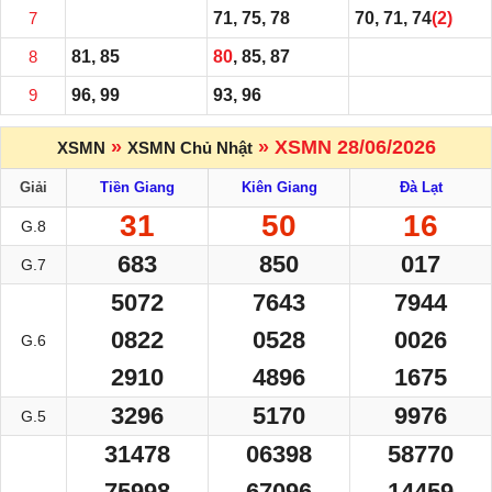
7
71, 75, 78
70, 71, 74
(2)
8
81, 85
80
, 85, 87
9
96, 99
93, 96
»
» XSMN 28/06/2026
XSMN
XSMN Chủ Nhật
Giải
Tiền Giang
Kiên Giang
Đà Lạt
31
50
16
G.8
683
850
017
G.7
5072
7643
7944
0822
0528
0026
G.6
2910
4896
1675
3296
5170
9976
G.5
31478
06398
58770
75998
67096
14459