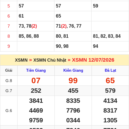
5
57
57
59
6
61
65
7
73, 78
(2)
71
(2)
, 76, 77
8
85, 86, 88
80, 81
81, 82, 83, 84
9
90, 98
94
»
» XSMN 12/07/2026
XSMN
XSMN Chủ Nhật
Giải
Tiền Giang
Kiên Giang
Đà Lạt
07
99
65
G.8
252
455
579
G.7
3841
8335
4134
4469
7796
8317
G.6
9759
0344
1305