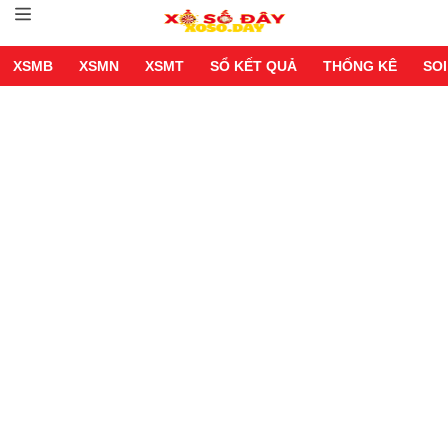
XSMB
XSMN
XSMT
SỔ KẾT QUẢ
THỐNG KÊ
SOI