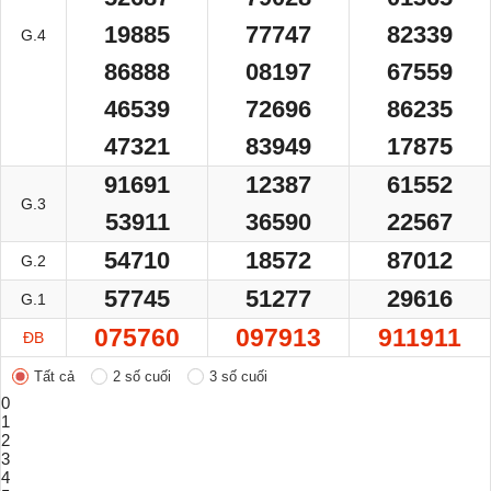
19885
77747
82339
G.4
86888
08197
67559
46539
72696
86235
47321
83949
17875
91691
12387
61552
G.3
53911
36590
22567
54710
18572
87012
G.2
57745
51277
29616
G.1
075760
097913
911911
ĐB
Tất cả
2 số cuối
3 số cuối
0
1
2
3
4