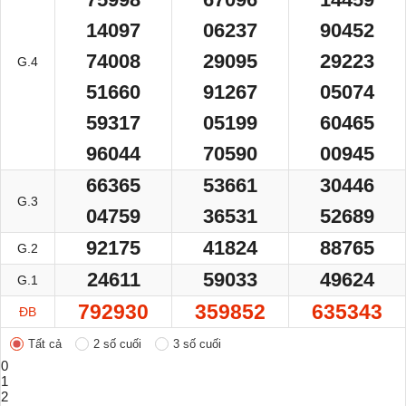
14097
06237
90452
74008
29095
29223
G.4
51660
91267
05074
59317
05199
60465
96044
70590
00945
66365
53661
30446
G.3
04759
36531
52689
92175
41824
88765
G.2
24611
59033
49624
G.1
792930
359852
635343
ĐB
Tất cả
2 số cuối
3 số cuối
0
1
2