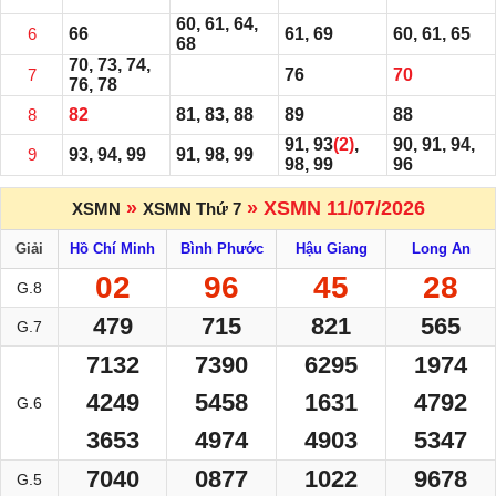
60, 61, 64,
6
66
61, 69
60, 61, 65
68
70, 73, 74,
7
76
70
76, 78
8
82
81, 83, 88
89
88
91, 93
(2)
,
90, 91, 94,
9
93, 94, 99
91, 98, 99
98, 99
96
»
» XSMN 11/07/2026
XSMN
XSMN Thứ 7
Giải
Hồ Chí Minh
Bình Phước
Hậu Giang
Long An
02
96
45
28
G.8
479
715
821
565
G.7
7132
7390
6295
1974
4249
5458
1631
4792
G.6
3653
4974
4903
5347
7040
0877
1022
9678
G.5