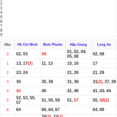
2
3
4
5
6
7
8
9
Đầu
Hồ Chí Minh
Bình Phước
Hậu Giang
Long An
01, 02, 04,
0
02, 03
09
02, 08
05, 06
1
13, 17
(3)
11, 13
15, 16
17
2
23, 24
21, 26
21, 29
3
35
35, 39
31, 36
31
(2)
, 37, 39
4
42
40
41, 46
41, 43, 44
52, 53, 55,
5
51, 55, 59
51,
57
55,
58
(2)
57
6
64
60, 64, 67
64, 69
70
(2)
, 73
(2)
,