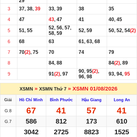
29
3
37, 38,
39
33, 39
38
35
4
47
43
, 47
41
40, 45
52, 56, 57,
5
51, 55
52, 59
50, 52, 54
(2)
58, 59
6
68
63
61, 63, 68
7
70
(2)
, 75
70
74
79
8
84, 88
84
(2)
, 89
90, 95
(2)
,
9
91
(2)
, 97
93, 94,
95
96, 98
»
» XSMN 01/08/2026
XSMN
XSMN Thứ 7
Giải
Hồ Chí Minh
Bình Phước
Hậu Giang
Long An
67
41
57
41
G.8
586
812
173
610
G.7
3042
2725
8823
1525