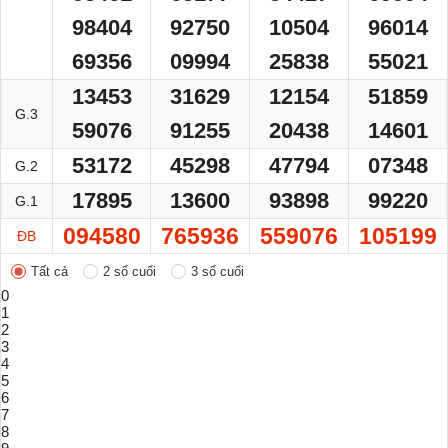
98404
92750
10504
96014
69356
09994
25838
55021
13453
31629
12154
51859
G.3
59076
91255
20438
14601
53172
45298
47794
07348
G.2
17895
13600
93898
99220
G.1
094580
765936
559076
105199
ĐB
Tất cả
2 số cuối
3 số cuối
0
1
2
3
4
5
6
7
8