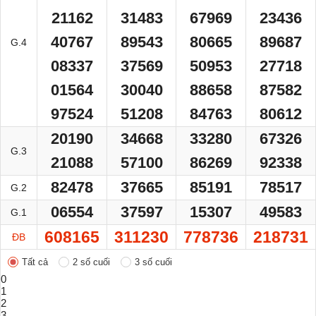
21162
31483
67969
23436
40767
89543
80665
89687
G.4
08337
37569
50953
27718
01564
30040
88658
87582
97524
51208
84763
80612
20190
34668
33280
67326
G.3
21088
57100
86269
92338
82478
37665
85191
78517
G.2
06554
37597
15307
49583
G.1
608165
311230
778736
218731
ĐB
Tất cả
2 số cuối
3 số cuối
0
1
2
3