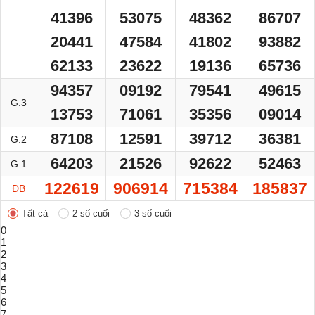
41396
53075
48362
86707
20441
47584
41802
93882
62133
23622
19136
65736
94357
09192
79541
49615
G.3
13753
71061
35356
09014
87108
12591
39712
36381
G.2
64203
21526
92622
52463
G.1
122619
906914
715384
185837
ĐB
Tất cả
2 số cuối
3 số cuối
0
1
2
3
4
5
6
7