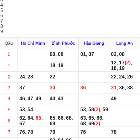
4
5
6
7
8
9
Đầu
Hồ Chí Minh
Bình Phước
Hậu Giang
Long An
0
00, 08
01, 07
02, 08
12, 17
(2)
,
1
18, 19
18, 19
2
24, 28
22
22, 24, 26
3
37
30
36
31
, 36, 38
4
46, 47, 49
40, 43
49
5
53, 54
53, 58
(2)
, 59
62, 64,
65
,
65, 66, 68,
63, 65, 66,
6
67
69
68, 69
(2)
7
76, 78
70
76
78