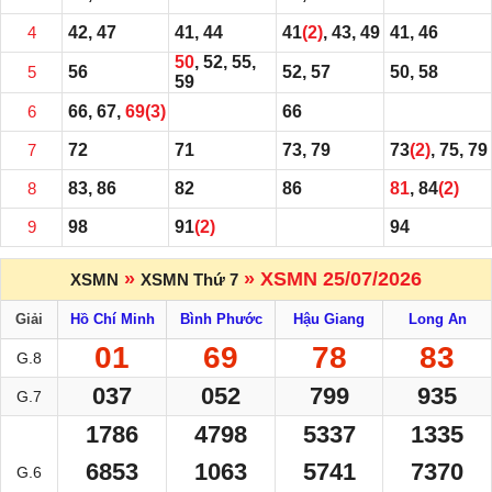
4
42, 47
41, 44
41
(2)
, 43, 49
41, 46
50
, 52, 55,
5
56
52, 57
50, 58
59
6
66, 67,
69
(3)
66
7
72
71
73, 79
73
(2)
, 75, 79
8
83, 86
82
86
81
, 84
(2)
9
98
91
(2)
94
»
» XSMN 25/07/2026
XSMN
XSMN Thứ 7
Giải
Hồ Chí Minh
Bình Phước
Hậu Giang
Long An
01
69
78
83
G.8
037
052
799
935
G.7
1786
4798
5337
1335
6853
1063
5741
7370
G.6