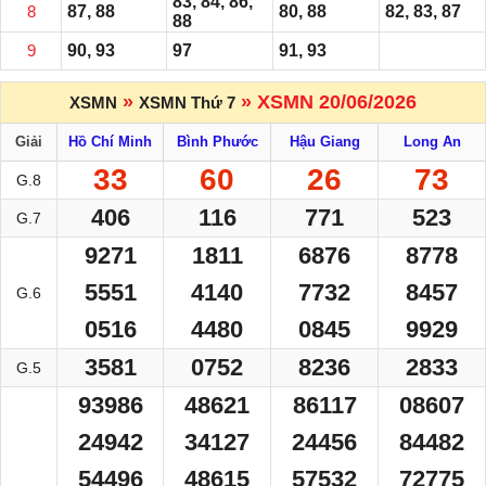
83, 84, 86,
8
87, 88
80, 88
82, 83, 87
88
9
90, 93
97
91, 93
»
» XSMN 20/06/2026
XSMN
XSMN Thứ 7
Giải
Hồ Chí Minh
Bình Phước
Hậu Giang
Long An
33
60
26
73
G.8
406
116
771
523
G.7
9271
1811
6876
8778
5551
4140
7732
8457
G.6
0516
4480
0845
9929
3581
0752
8236
2833
G.5
93986
48621
86117
08607
24942
34127
24456
84482
54496
48615
57532
72775