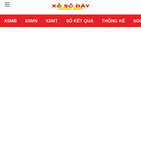
XSMB
XSMN
XSMT
SỔ KẾT QUẢ
THỐNG KÊ
SOI