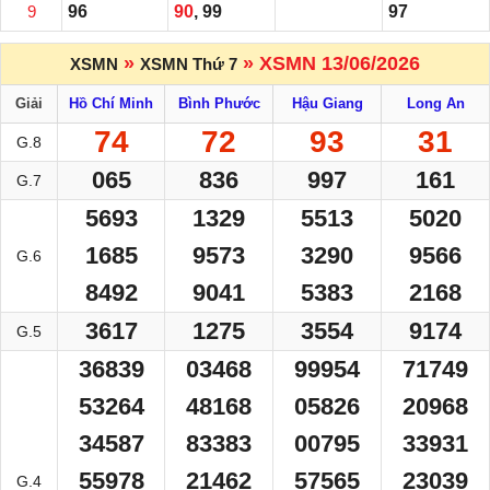
9
96
90
, 99
97
»
» XSMN 13/06/2026
XSMN
XSMN Thứ 7
Giải
Hồ Chí Minh
Bình Phước
Hậu Giang
Long An
74
72
93
31
G.8
065
836
997
161
G.7
5693
1329
5513
5020
1685
9573
3290
9566
G.6
8492
9041
5383
2168
3617
1275
3554
9174
G.5
36839
03468
99954
71749
53264
48168
05826
20968
34587
83383
00795
33931
55978
21462
57565
23039
G.4