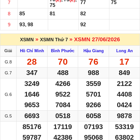
7
77
75
75
8
85
81
82
9
93, 98
92
»
» XSMN 27/06/2026
XSMN
XSMN Thứ 7
Giải
Hồ Chí Minh
Bình Phước
Hậu Giang
Long An
28
70
76
17
G.8
347
488
988
849
G.7
3249
4266
3559
2122
1646
9522
5701
4408
G.6
9653
7084
9266
0424
6693
0518
6058
9878
G.5
85176
17119
07193
53319
59787
42386
95068
63802