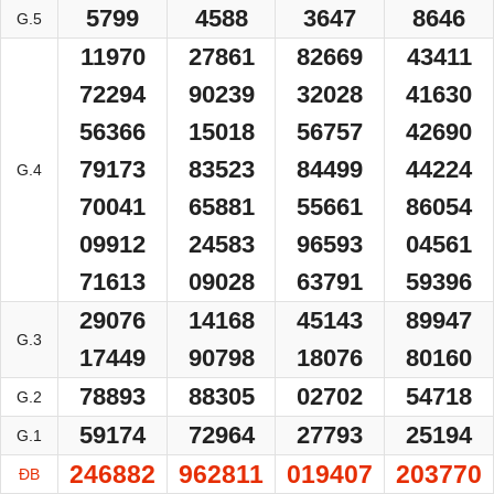
5799
4588
3647
8646
G.5
11970
27861
82669
43411
72294
90239
32028
41630
56366
15018
56757
42690
79173
83523
84499
44224
G.4
70041
65881
55661
86054
09912
24583
96593
04561
71613
09028
63791
59396
29076
14168
45143
89947
G.3
17449
90798
18076
80160
78893
88305
02702
54718
G.2
59174
72964
27793
25194
G.1
246882
962811
019407
203770
ĐB