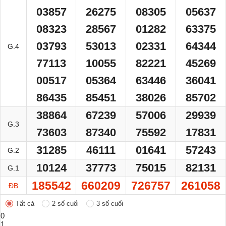
03857
26275
08305
05637
08323
28567
01282
63375
03793
53013
02331
64344
G.4
77113
10055
82221
45269
00517
05364
63446
36041
86435
85451
38026
85702
38864
67239
57006
29939
G.3
73603
87340
75592
17831
31285
46111
01641
57243
G.2
10124
37773
75015
82131
G.1
185542
660209
726757
261058
ĐB
Tất cả
2 số cuối
3 số cuối
0
1