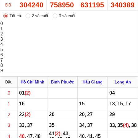
304240
758950
631195
340389
ĐB
Tất cả
2 số cuối
3 số cuối
0
1
2
3
4
5
6
7
8
9
Đầu
Hồ Chí Minh
Bình Phước
Hậu Giang
Long An
0
01
(2)
04
1
16
15
13, 15, 17
2
22
(2)
20
20, 27
29
3
33, 37
35
34, 37
33, 35
(4)
, 38
41
(2)
, 43,
4
40
, 47, 48
40, 41, 45