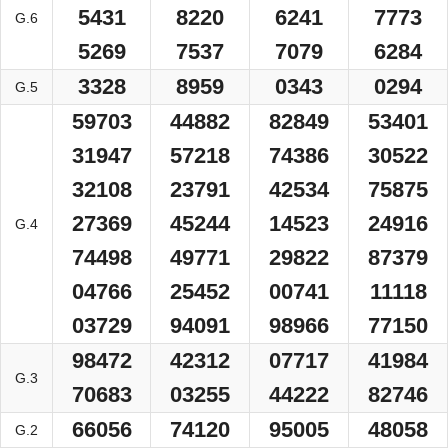
5431
8220
6241
7773
G.6
5269
7537
7079
6284
3328
8959
0343
0294
G.5
59703
44882
82849
53401
31947
57218
74386
30522
32108
23791
42534
75875
27369
45244
14523
24916
G.4
74498
49771
29822
87379
04766
25452
00741
11118
03729
94091
98966
77150
98472
42312
07717
41984
G.3
70683
03255
44222
82746
66056
74120
95005
48058
G.2