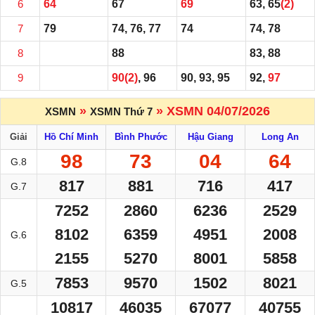
6
64
67
69
63, 65
(2)
7
79
74, 76, 77
74
74, 78
8
88
83, 88
9
90
(2)
, 96
90, 93, 95
92,
97
»
» XSMN 04/07/2026
XSMN
XSMN Thứ 7
Giải
Hồ Chí Minh
Bình Phước
Hậu Giang
Long An
98
73
04
64
G.8
817
881
716
417
G.7
7252
2860
6236
2529
8102
6359
4951
2008
G.6
2155
5270
8001
5858
7853
9570
1502
8021
G.5
10817
46035
67077
40755