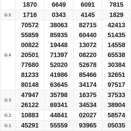
1870
6649
6091
7815
1716
0343
4145
1829
G.5
70572
38063
82715
42413
55859
85935
60440
51435
00822
19448
13072
14558
20501
71397
08220
65538
G.4
77680
52020
52678
30384
81233
41986
85466
32651
80148
63645
34174
97517
47947
35798
16375
37533
G.3
26122
69341
34534
38904
10883
44841
02027
58574
G.2
45291
55559
93965
05035
G.1