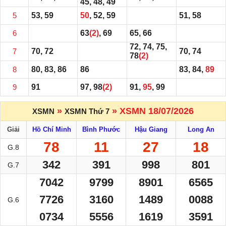
45, 48, 49
5
53, 59
50
, 52, 59
51, 58
6
63
(2)
, 69
65, 66
72, 74, 75,
7
70, 72
70, 74
78
(2)
8
80, 83, 86
86
83, 84,
89
9
91
97, 98
(2)
91,
95
, 99
»
» XSMN 18/07/2026
XSMN
XSMN Thứ 7
Giải
Hồ Chí Minh
Bình Phước
Hậu Giang
Long An
78
11
27
18
G.8
342
391
998
801
G.7
7042
9799
8901
6565
7726
3160
1489
0088
G.6
0734
5556
1619
3591