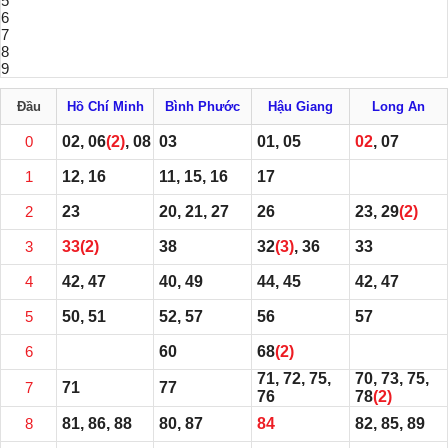
5
6
7
8
9
Đầu
Hồ Chí Minh
Bình Phước
Hậu Giang
Long An
0
02, 06
(2)
, 08
03
01, 05
02
, 07
1
12, 16
11, 15, 16
17
2
23
20, 21, 27
26
23, 29
(2)
3
33
(2)
38
32
(3)
, 36
33
4
42, 47
40, 49
44, 45
42, 47
5
50, 51
52, 57
56
57
6
60
68
(2)
71, 72, 75,
70, 73, 75,
7
71
77
76
78
(2)
8
81, 86, 88
80, 87
84
82, 85, 89