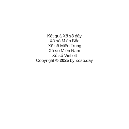
Kết quả Xổ số đây
Xổ số Miền Bắc
Xổ số Miền Trung
Xổ số Miền Nam
Xổ số Vietlott
Copyright
© 2025
by
xoso.day