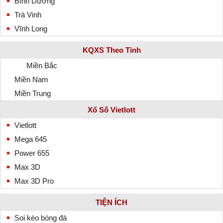
Bình Dương
Trà Vinh
Vĩnh Long
KQXS Theo Tỉnh
Miền Bắc
Miền Nam
Miền Trung
Xổ Số Vietlott
Vietlott
Mega 645
Power 655
Max 3D
Max 3D Pro
TIỆN ÍCH
Soi kèo bóng đá