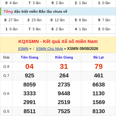
0
: 4 lần
7
: 3 lần
9
: 2 lần
2
: 1 lần
1
: 0 lần
Tổng
đặc biệt miền Bắc lâu chưa về
8
: 27 lần
2
: 23 lần
0
: 12 lần
5
: 8 lần
9
: 7 lần
1
: 6 lần
7
: 5 lần
6
: 2 lần
4
: 1 lần
3
: 0 lần
KQXSMN - Kết quả Xổ số miền Nam
»
» XSMN 09/08/2026
XSMN
XSMN Chủ Nhật
Giải
Tiền Giang
Kiên Giang
Đà Lạt
04
31
79
G.8
925
264
461
G.7
8059
2735
6638
3333
9448
1130
G.6
2991
2519
1569
8511
7525
8130
G.5