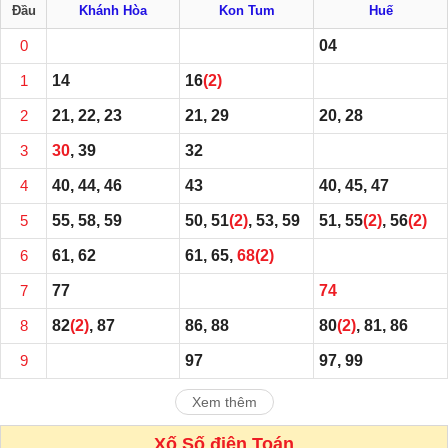
Đầu
Khánh Hòa
Kon Tum
Huế
0
04
1
14
16
(2)
2
21, 22, 23
21, 29
20, 28
3
30
, 39
32
4
40, 44, 46
43
40, 45, 47
5
55, 58, 59
50, 51
(2)
, 53, 59
51, 55
(2)
, 56
(2)
6
61, 62
61, 65,
68
(2)
7
77
74
8
82
(2)
, 87
86, 88
80
(2)
, 81, 86
9
97
97, 99
Xem thêm
Xố Số điện Toán