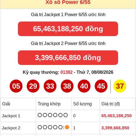
Xổ số Power 6/55
Giá trị Jackpot 1 Power 6/55 ước tính
65,463,188,250 đồng
Giá trị Jackpot 2 Power 6/55 ước tính
3,399,666,850 đồng
Kỳ quay thưởng:
01382
- Thứ 7, 08/08/2026
05
29
33
38
40
45
37
Giải
Trùng khớp
Số lượng
Giá trị (đ)
Jackpot 1
0
65,463,188,250
Jackpot 2
1
3,399,666,850