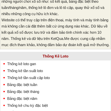
những người chơi xổ số như:
sổ kết quả
, bảng đặc biệt theo
tuần/tháng/năm, thống kê lô đơn và lô tô cặp, quay thử xổ số và
nhiều những công cụ hữu ích khác.
Website có thể truy cập trên điện thoại, máy tính và máy tính bảng
mà không cần cài đặt thêm bất cứ ứng dụng nào khác. Dữ liệu về
kết quả xổ số được lưu trữ và đảm bảo tính chính xác hơn 10
năm. Thống kê và dữ liệu trên KetQua.Me được cung cấp nhằm
mục đích tham khảo, không đảm bảo dự đoán kết quả mở thưởng.
Thống Kê Loto
Thống kê loto gan
Thống kê tần suất loto
Thống kê tần suất cặp loto
Bảng đặc biệt tuần
Bảng đặc biệt tháng
Bảng đặc biệt năm
Thống kê chu kỳ đặc biệt