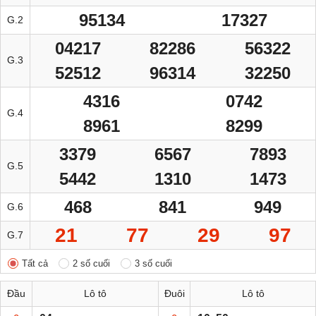
95134
17327
G.2
04217
82286
56322
G.3
52512
96314
32250
4316
0742
G.4
8961
8299
3379
6567
7893
G.5
5442
1310
1473
468
841
949
G.6
21
77
29
97
G.7
Tất cả
2 số cuối
3 số cuối
Đầu
Lô tô
Đuôi
Lô tô