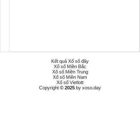
Kết quả Xổ số đây
Xổ số Miền Bắc
Xổ số Miền Trung
Xổ số Miền Nam
Xổ số Vietlott
Copyright
© 2025
by
xoso.day