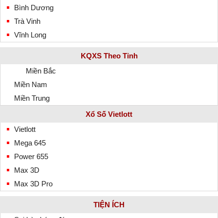
Bình Dương
Trà Vinh
Vĩnh Long
KQXS Theo Tỉnh
Miền Bắc
Miền Nam
Miền Trung
Xổ Số Vietlott
Vietlott
Mega 645
Power 655
Max 3D
Max 3D Pro
TIỆN ÍCH