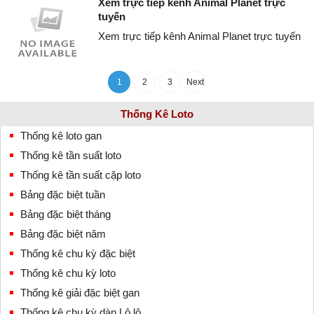
Xem trực tiếp kênh Animal Planet trực
tuyến
Xem trực tiếp kênh Animal Planet trực tuyến
1
2
3
Next
Thống Kê Loto
Thống kê loto gan
Thống kê tần suất loto
Thống kê tần suất cặp loto
Bảng đặc biệt tuần
Bảng đặc biệt tháng
Bảng đặc biệt năm
Thống kê chu kỳ đặc biệt
Thống kê chu kỳ loto
Thống kê giải đặc biệt gan
Thống kê chu kỳ dàn Lô lô