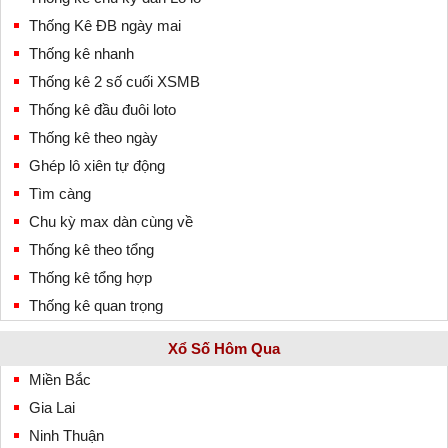
Thống Kê ĐB ngày mai
Thống kê nhanh
Thống kê 2 số cuối XSMB
Thống kê đầu đuôi loto
Thống kê theo ngày
Ghép lô xiên tự động
Tìm càng
Chu kỳ max dàn cùng về
Thống kê theo tổng
Thống kê tổng hợp
Thống kê quan trọng
Xổ Số Hôm Qua
Miền Bắc
Gia Lai
Ninh Thuận