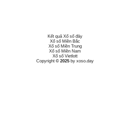
Kết quả Xổ số đây
Xổ số Miền Bắc
Xổ số Miền Trung
Xổ số Miền Nam
Xổ số Vietlott
Copyright
© 2025
by
xoso.day