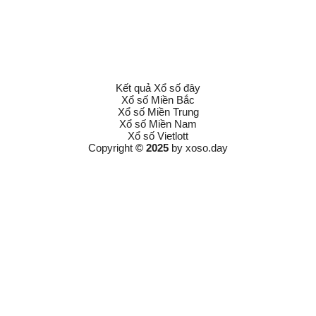
Kết quả Xổ số đây
Xổ số Miền Bắc
Xổ số Miền Trung
Xổ số Miền Nam
Xổ số Vietlott
Copyright
© 2025
by
xoso.day