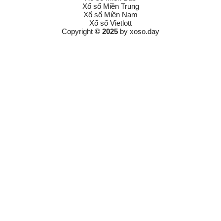
Xổ số Miền Trung
Xổ số Miền Nam
Xổ số Vietlott
Copyright
© 2025
by
xoso.day