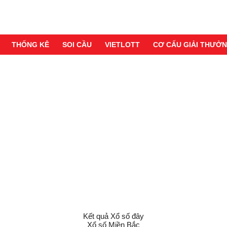
THỐNG KÊ
SOI CẦU
VIETLOTT
CƠ CẤU GIẢI THƯỞ
Kết quả Xổ số đây
Xổ số Miền Bắc