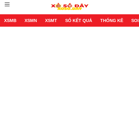
XSMB
XSMN
XSMT
SỔ KẾT QUẢ
THỐNG KÊ
SOI