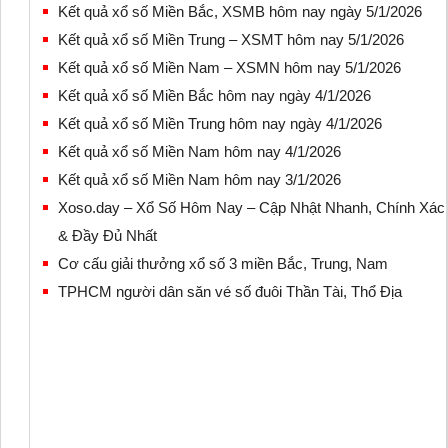
Kết quả xổ số Miền Bắc, XSMB hôm nay ngày 5/1/2026
Kết quả xổ số Miền Trung – XSMT hôm nay 5/1/2026
Kết quả xổ số Miền Nam – XSMN hôm nay 5/1/2026
Kết quả xổ số Miền Bắc hôm nay ngày 4/1/2026
Kết quả xổ số Miền Trung hôm nay ngày 4/1/2026
Kết quả xổ số Miền Nam hôm nay 4/1/2026
Kết quả xổ số Miền Nam hôm nay 3/1/2026
Xoso.day – Xổ Số Hôm Nay – Cập Nhật Nhanh, Chính Xác
& Đầy Đủ Nhất
Cơ cấu giải thưởng xổ số 3 miền Bắc, Trung, Nam
TPHCM người dân săn vé số đuôi Thần Tài, Thổ Địa