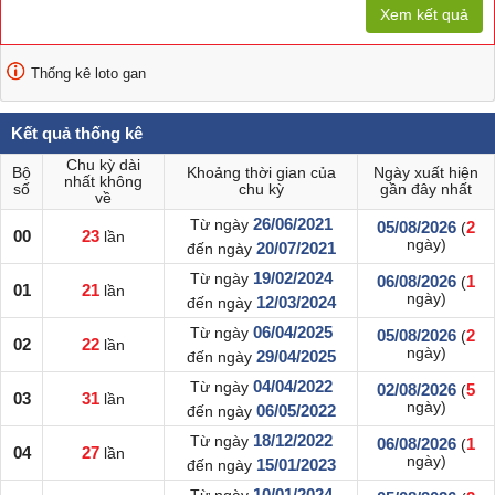
Xem kết quả
Thống kê loto gan
Kết quả thống kê
Chu kỳ dài
Bộ
Khoảng thời gian của
Ngày xuất hiện
nhất không
số
chu kỳ
gần đây nhất
về
26/06/2021
Từ ngày
05/08/2026
2
(
00
23
lần
ngày)
20/07/2021
đến ngày
19/02/2024
Từ ngày
06/08/2026
1
(
01
21
lần
ngày)
12/03/2024
đến ngày
06/04/2025
Từ ngày
05/08/2026
2
(
02
22
lần
ngày)
29/04/2025
đến ngày
04/04/2022
Từ ngày
02/08/2026
5
(
03
31
lần
ngày)
06/05/2022
đến ngày
18/12/2022
Từ ngày
06/08/2026
1
(
04
27
lần
ngày)
15/01/2023
đến ngày
10/01/2024