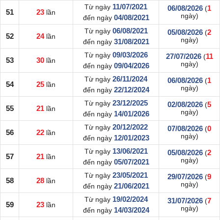
11/07/2021
Từ ngày
06/08/2026
1
(
51
23
lần
ngày)
04/08/2021
đến ngày
06/08/2021
Từ ngày
05/08/2026
2
(
52
24
lần
ngày)
31/08/2021
đến ngày
09/03/2026
Từ ngày
27/07/2026
11
(
53
30
lần
ngày)
09/04/2026
đến ngày
26/11/2024
Từ ngày
06/08/2026
1
(
54
25
lần
ngày)
22/12/2024
đến ngày
23/12/2025
Từ ngày
02/08/2026
5
(
55
21
lần
ngày)
14/01/2026
đến ngày
20/12/2022
Từ ngày
07/08/2026
0
(
56
22
lần
ngày)
12/01/2023
đến ngày
13/06/2021
Từ ngày
05/08/2026
2
(
57
21
lần
ngày)
05/07/2021
đến ngày
23/05/2021
Từ ngày
29/07/2026
9
(
58
28
lần
ngày)
21/06/2021
đến ngày
19/02/2024
Từ ngày
31/07/2026
7
(
59
23
lần
ngày)
14/03/2024
đến ngày