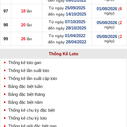
09/01/2022
đến ngày
25/09/2025
Từ ngày
01/08/2026
6
(
97
18
lần
ngày)
14/10/2025
đến ngày
07/10/2025
Từ ngày
05/08/2026
2
(
98
20
lần
ngày)
28/10/2025
đến ngày
01/04/2022
Từ ngày
05/08/2026
2
(
99
26
lần
ngày)
28/04/2022
đến ngày
Thống Kê Loto
Thống kê loto gan
Thống kê tần suất loto
Thống kê tần suất cặp loto
Bảng đặc biệt tuần
Bảng đặc biệt tháng
Bảng đặc biệt năm
Thống kê chu kỳ đặc biệt
Thống kê chu kỳ loto
Thống kê giải đặc biệt gan