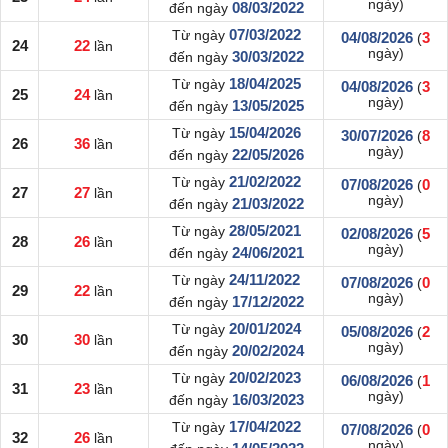
ngày)
08/03/2022
đến ngày
07/03/2022
Từ ngày
04/08/2026
3
(
24
22
lần
ngày)
30/03/2022
đến ngày
18/04/2025
Từ ngày
04/08/2026
3
(
25
24
lần
ngày)
13/05/2025
đến ngày
15/04/2026
Từ ngày
30/07/2026
8
(
26
36
lần
ngày)
22/05/2026
đến ngày
21/02/2022
Từ ngày
07/08/2026
0
(
27
27
lần
ngày)
21/03/2022
đến ngày
28/05/2021
Từ ngày
02/08/2026
5
(
28
26
lần
ngày)
24/06/2021
đến ngày
24/11/2022
Từ ngày
07/08/2026
0
(
29
22
lần
ngày)
17/12/2022
đến ngày
20/01/2024
Từ ngày
05/08/2026
2
(
30
30
lần
ngày)
20/02/2024
đến ngày
20/02/2023
Từ ngày
06/08/2026
1
(
31
23
lần
ngày)
16/03/2023
đến ngày
17/04/2022
Từ ngày
07/08/2026
0
(
32
26
lần
ngày)