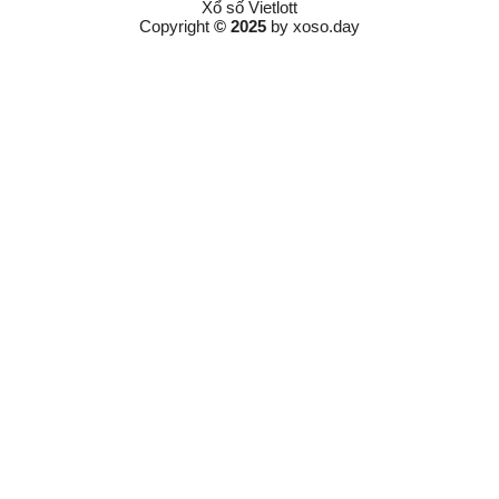
Xổ số Vietlott
Copyright
© 2025
by
xoso.day