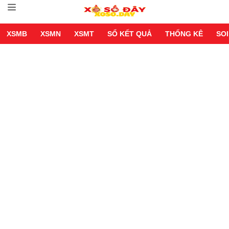
XSMB
XSMN
XSMT
SỔ KẾT QUẢ
THỐNG KÊ
SOI