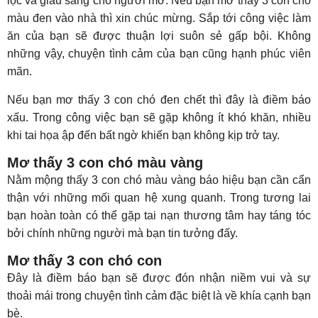
lộc và giàu sang cho người mơ. Nếu bạn mơ thấy 3 con chó
màu đen vào nhà thì xin chúc mừng. Sắp tới công việc làm
ăn của bạn sẽ được thuận lợi suôn sẻ gấp bội. Không
những vậy, chuyện tình cảm của bạn cũng hạnh phúc viên
mãn.
Nếu bạn mơ thấy 3 con chó đen chết thì đây là điềm báo
xấu. Trong công việc bạn sẽ gặp không ít khó khăn, nhiều
khi tai họa ập đến bất ngờ khiến bạn không kịp trở tay.
Mơ thấy 3 con chó màu vàng
Nằm mộng thấy 3 con chó màu vàng báo hiệu bạn cần cẩn
thận với những mối quan hệ xung quanh. Trong tương lai
bạn hoàn toàn có thể gặp tai nạn thương tâm hay táng tóc
bởi chính những người mà bạn tin tưởng đấy.
Mơ thấy 3 con chó con
Đây là điềm báo bạn sẽ được đón nhận niềm vui và sự
thoải mái trong chuyện tình cảm đặc biệt là về khía cạnh bạn
bè.