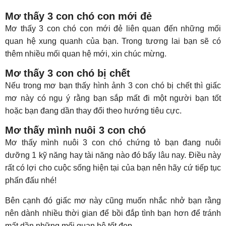
Mơ thấy 3 con chó con mới đẻ
Mơ thấy 3 con chó con mới đẻ liên quan đến những mối
quan hệ xung quanh của bạn. Trong tương lai bạn sẽ có
thêm nhiều mối quan hệ mới, xin chúc mừng.
Mơ thấy 3 con chó bị chết
Nếu trong mơ bạn thấy hình ảnh 3 con chó bị chết thì giấc
mơ này có ngụ ý rằng bạn sắp mất đi một người bạn tốt
hoặc bạn đang dần thay đổi theo hướng tiêu cực.
Mơ thấy mình nuôi 3 con chó
Mơ thấy mình nuôi 3 con chó chứng tỏ bạn đang nuôi
dưỡng 1 kỹ năng hay tài năng nào đó bấy lâu nay. Điều này
rất có lợi cho cuộc sống hiện tại của bạn nên hãy cứ tiếp tục
phấn đấu nhé!
Bên cạnh đó giấc mơ này cũng muốn nhắc nhở bạn rằng
nên dành nhiều thời gian để bồi đắp tình bạn hơn để tránh
mất dần những mối quan hệ tốt đẹp.