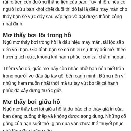
rủi ro trên con đường thăng tiến của bạn. Tuy nhiên, nếu có
người cứu bạn khỏi chết đuối thì đó lại là điều may mắn cho
thấy bạn sẽ vực dậy sau vấp ngã và đạt được thành công
nhất định.
Mơ thấy bơi lội trong hồ
Ngủ mơ thấy bơi trong hồ là dấu hiệu may mắn, tài lộc sắp
đến với bạn. Gia đình bạn sẽ có nhiều sự thay đổi mới theo
hướng tích cực, không khí hạnh phúc, con cái chăm ngoan.
Thêm vào đó, giấc mơ này còn nhắc nhở bạn nên biết trân
trọng người vợ đầu ấp tay gối bên cạnh mình. Đừng nên vì
những ham muốn nhất thời mà tự tay vứt bỏ tất cả hạnh
phúc đã xây dựng trước giờ.
Mơ thấy bơi giữa hồ
Ngủ mơ thấy bơi lội giữa hồ là dự báo cho thấy giá trị của
bạn đang xuống thấp và không được trọng dụng. Những cố
gắng của bạn suốt thời gian qua vẫn chưa thể thuyết phục
nhà lãnh đạo thăng cấp.