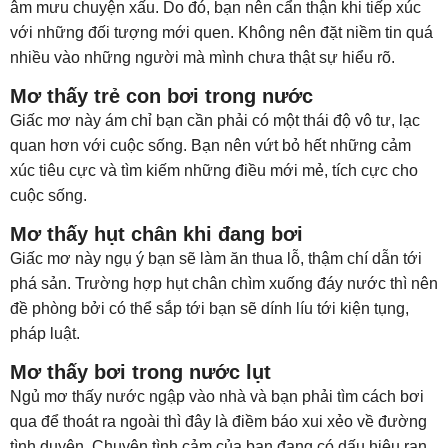
âm mưu chuyện xấu. Do đó, bạn nên cẩn thận khi tiếp xúc
với những đối tượng mới quen. Không nên đặt niềm tin quá
nhiều vào những người mà mình chưa thật sự hiểu rõ.
Mơ thấy trẻ con bơi trong nước
Giấc mơ này ám chỉ bạn cần phải có một thái độ vô tư, lạc
quan hơn với cuộc sống. Bạn nên vứt bỏ hết những cảm
xúc tiêu cực và tìm kiếm những điều mới mẻ, tích cực cho
cuộc sống.
Mơ thấy hụt chân khi đang bơi
Giấc mơ này ngụ ý bạn sẽ làm ăn thua lỗ, thậm chí dẫn tới
phá sản. Trường hợp hụt chân chìm xuống đáy nước thì nên
đề phòng bởi có thể sắp tới bạn sẽ dính líu tới kiện tụng,
pháp luật.
Mơ thấy bơi trong nước lụt
Ngủ mơ thấy nước ngập vào nhà và bạn phải tìm cách bơi
qua để thoát ra ngoài thì đây là điềm báo xui xẻo về đường
tình duyên. Chuyện tình cảm của bạn đang có dấu hiệu rạn