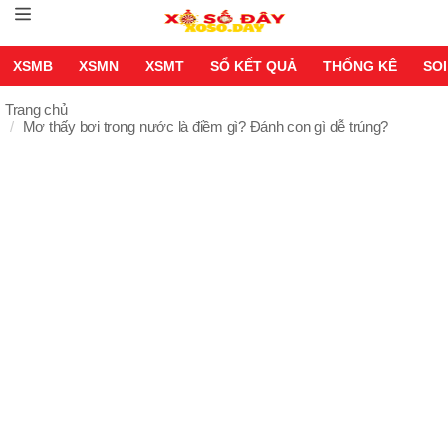
XSMB
XSMN
XSMT
SỔ KẾT QUẢ
THỐNG KÊ
SOI
Trang chủ
Mơ thấy bơi trong nước là điềm gì? Đánh con gì dễ trúng?