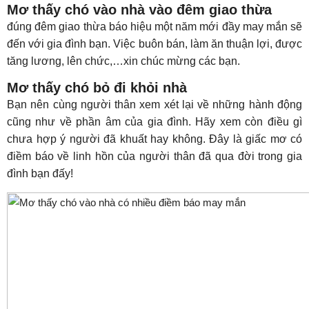
Mơ thấy chó vào nhà vào đêm giao thừa
đúng đêm giao thừa báo hiệu một năm mới đầy may mắn sẽ
đến với gia đình bạn. Việc buôn bán, làm ăn thuận lợi, được
tăng lương, lên chức,…xin chúc mừng các bạn.
Mơ thấy chó bỏ đi khỏi nhà
Bạn nên cùng người thân xem xét lại về những hành động
cũng như về phần âm của gia đình. Hãy xem còn điều gì
chưa hợp ý người đã khuất hay không. Đây là giấc mơ có
điềm báo về linh hồn của người thân đã qua đời trong gia
đình bạn đấy!