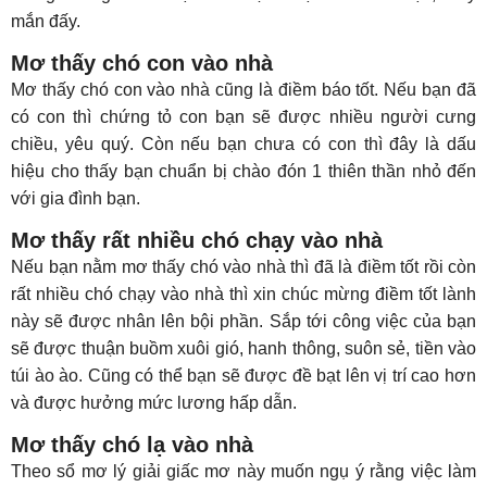
mắn đấy.
Mơ thấy chó con vào nhà
Mơ thấy chó con vào nhà cũng là điềm báo tốt. Nếu bạn đã
có con thì chứng tỏ con bạn sẽ được nhiều người cưng
chiều, yêu quý. Còn nếu bạn chưa có con thì đây là dấu
hiệu cho thấy bạn chuẩn bị chào đón 1 thiên thần nhỏ đến
với gia đình bạn.
Mơ thấy rất nhiều chó chạy vào nhà
Nếu bạn nằm mơ thấy chó vào nhà thì đã là điềm tốt rồi còn
rất nhiều chó chạy vào nhà thì xin chúc mừng điềm tốt lành
này sẽ được nhân lên bội phần. Sắp tới công việc của bạn
sẽ được thuận buồm xuôi gió, hanh thông, suôn sẻ, tiền vào
túi ào ào. Cũng có thể bạn sẽ được đề bạt lên vị trí cao hơn
và được hưởng mức lương hấp dẫn.
Mơ thấy chó lạ vào nhà
Theo sổ mơ lý giải giấc mơ này muốn ngụ ý rằng việc làm