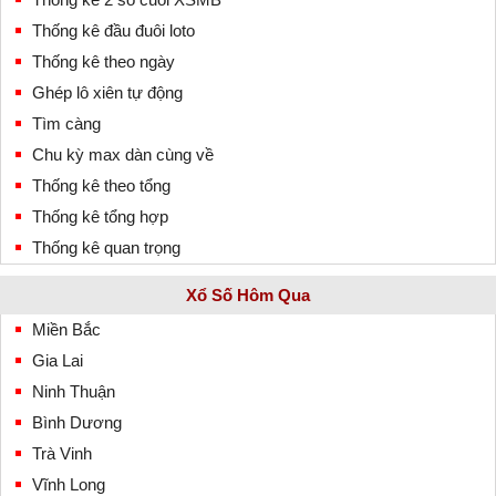
Thống kê đầu đuôi loto
Thống kê theo ngày
Ghép lô xiên tự động
Tìm càng
Chu kỳ max dàn cùng về
Thống kê theo tổng
Thống kê tổng hợp
Thống kê quan trọng
Xổ Số Hôm Qua
Miền Bắc
Gia Lai
Ninh Thuận
Bình Dương
Trà Vinh
Vĩnh Long