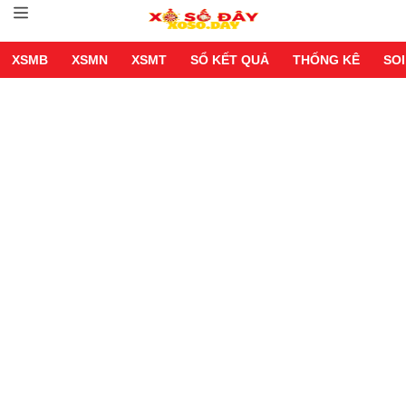
XSMB
XSMN
XSMT
SỔ KẾT QUẢ
THỐNG KÊ
SOI