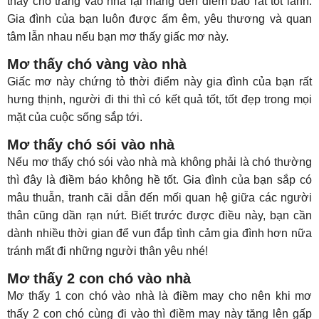
thấy chó trắng vào nhà lại mang đến điềm báo rất tốt lành.
Gia đình của bạn luôn được ấm êm, yêu thương và quan
tâm lẫn nhau nếu bạn mơ thấy giấc mơ này.
Mơ thấy chó vàng vào nhà
Giấc mơ này chứng tỏ thời điểm này gia đình của bạn rất
hưng thịnh, người đi thi thì có kết quả tốt, tốt đẹp trong mọi
mặt của cuộc sống sắp tới.
Mơ thấy chó sói vào nhà
Nếu mơ thấy chó sói vào nhà mà không phải là chó thường
thì đây là điềm báo không hề tốt. Gia đình của bạn sắp có
mâu thuẫn, tranh cãi dẫn đến mối quan hệ giữa các người
thân cũng dần rạn nứt. Biết trước được điều này, bạn cần
dành nhiều thời gian để vun đắp tình cảm gia đình hơn nữa
tránh mất đi những người thân yêu nhé!
Mơ thấy 2 con chó vào nhà
Mơ thấy 1 con chó vào nhà là điềm may cho nên khi mơ
thấy 2 con chó cùng đi vào thì điềm may này tăng lên gấp