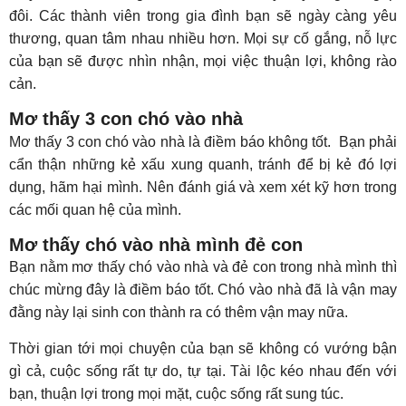
đôi. Các thành viên trong gia đình bạn sẽ ngày càng yêu
thương, quan tâm nhau nhiều hơn. Mọi sự cố gắng, nỗ lực
của bạn sẽ được nhìn nhận, mọi việc thuận lợi, không rào
cản.
Mơ thấy 3 con chó vào nhà
Mơ thấy 3 con chó vào nhà là điềm báo không tốt. Bạn phải
cẩn thận những kẻ xấu xung quanh, tránh để bị kẻ đó lợi
dụng, hãm hại mình. Nên đánh giá và xem xét kỹ hơn trong
các mối quan hệ của mình.
Mơ thấy chó vào nhà mình đẻ con
Bạn nằm mơ thấy chó vào nhà và đẻ con trong nhà mình thì
chúc mừng đây là điềm báo tốt. Chó vào nhà đã là vận may
đằng này lại sinh con thành ra có thêm vận may nữa.
Thời gian tới mọi chuyện của bạn sẽ không có vướng bận
gì cả, cuộc sống rất tự do, tự tại. Tài lộc kéo nhau đến với
bạn, thuận lợi trong mọi mặt, cuộc sống rất sung túc.