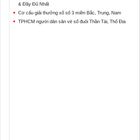
& Đầy Đủ Nhất
Cơ cấu giải thưởng xổ số 3 miền Bắc, Trung, Nam
TPHCM người dân săn vé số đuôi Thần Tài, Thổ Địa