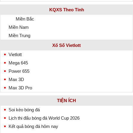
KQXS Theo Tỉnh
Miền Bắc
Miền Nam
Miền Trung
Xổ Số Vietlott
Vietlott
Mega 645
Power 655
Max 3D
Max 3D Pro
TIỆN ÍCH
Soi kèo bóng đá
Lịch thi đấu bóng đá World Cup 2026
Kết quả bóng đá hôm nay