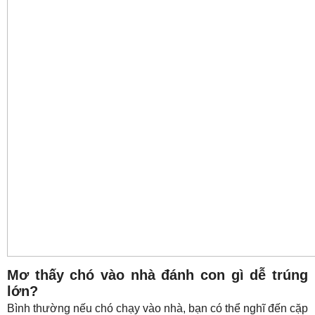
Mơ thấy chó vào nhà đánh con gì dễ trúng
lớn?
Bình thường nếu chó chạy vào nhà, bạn có thể nghĩ đến cặp