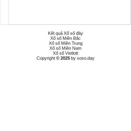
Kết quả Xổ số đây
Xổ số Miền Bắc
Xổ số Miền Trung
Xổ số Miền Nam
Xổ số Vietlott
Copyright
© 2025
by
xoso.day