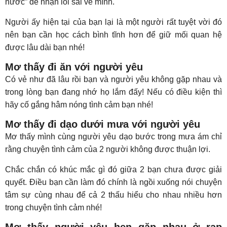
nước” để nhận lỗi sai về mình.
Người ấy hiện tại của bạn lại là một người rất tuyệt vời đó
nên bạn cần học cách bình tĩnh hơn để giữ mối quan hệ
được lâu dài bạn nhé!
Mơ thấy đi ăn với người yêu
Có vẻ như đã lâu rồi bạn và người yêu không gặp nhau và
trong lòng bạn đang nhớ họ lắm đấy! Nếu có điều kiện thì
hãy cố gắng hâm nóng tình cảm bạn nhé!
Mơ thấy đi dạo dưới mưa với người yêu
Mơ thấy mình cùng người yêu dạo bước trong mưa ám chỉ
rằng chuyện tình cảm của 2 người không được thuận lợi.
Chắc chắn có khúc mắc gì đó giữa 2 bạn chưa được giải
quyết. Điều bạn cần làm đó chính là ngồi xuống nói chuyện
tâm sự cùng nhau để cả 2 thấu hiểu cho nhau nhiều hơn
trong chuyện tình cảm nhé!