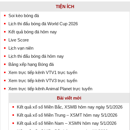
TIỆN ÍCH
Soi kèo bóng đá
Lịch thi đấu bóng đá World Cup 2026
Kết quả bóng đá hôm nay
Live Score
Lịch vạn niên
Lịch thi đấu bóng đá hôm nay
Bảng xếp hạng Bóng đá
Xem trực tiếp kênh VTV1 trực tuyến
Xem trực tiếp kênh VTV3 trực tuyến
Xem trực tiếp kênh Animal Planet trực tuyến
Bài viết mới
Kết quả xổ số Miền Bắc, XSMB hôm nay ngày 5/1/2026
Kết quả xổ số Miền Trung – XSMT hôm nay 5/1/2026
Kết quả xổ số Miền Nam – XSMN hôm nay 5/1/2026