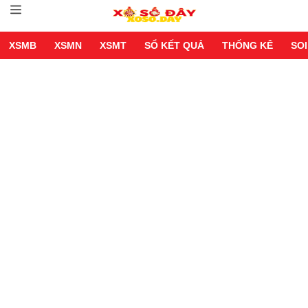
XSMB
XSMN
XSMT
SỔ KẾT QUẢ
THỐNG KÊ
SOI