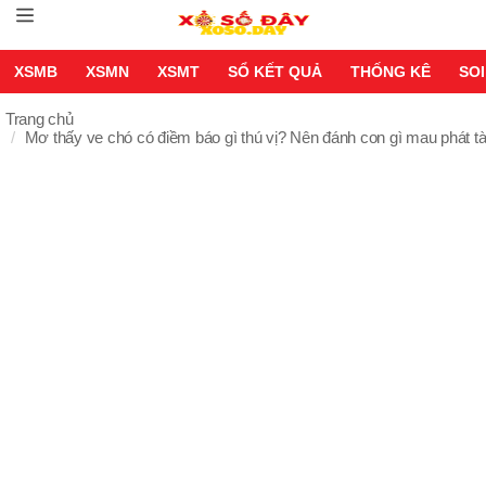
XSMB
XSMN
XSMT
SỔ KẾT QUẢ
THỐNG KÊ
SOI
Trang chủ
Mơ thấy ve chó có điềm báo gì thú vị? Nên đánh con gì mau phát tà