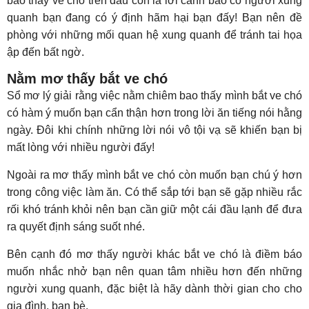
bao thấy ve chó trên đầu còn là lời cảnh báo có người xung
quanh bạn đang có ý định hãm hại bạn đấy! Bạn nên đề
phòng với những mối quan hệ xung quanh để tránh tai họa
ập đến bất ngờ.
Nằm mơ thấy bắt ve chó
Sổ mơ lý giải rằng việc nằm chiêm bao thấy mình bắt ve chó
có hàm ý muốn bạn cẩn thận hơn trong lời ăn tiếng nói hằng
ngày. Đôi khi chính những lời nói vô tội vạ sẽ khiến bạn bị
mất lòng với nhiều người đấy!
Ngoài ra mơ thấy mình bắt ve chó còn muốn bạn chú ý hơn
trong công việc làm ăn. Có thể sắp tới bạn sẽ gặp nhiều rắc
rối khó tránh khỏi nên bạn cần giữ một cái đầu lạnh để đưa
ra quyết định sáng suốt nhé.
Bên cạnh đó mơ thấy người khác bắt ve chó là điềm báo
muốn nhắc nhở bạn nên quan tâm nhiều hơn đến những
người xung quanh, đặc biệt là hãy dành thời gian cho cho
gia đình, bạn bè.