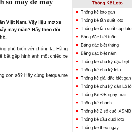
nh số mấy để may
Thống Kê Loto
Thống kê loto gan
Thống kê tần suất loto
ân Việt Nam. Vậy liệu mơ xe
Thống kê tần suất cặp loto
mấy may mắn? Hãy theo dõi
Bảng đặc biệt tuần
hé.
Bảng đặc biệt tháng
ông phổ biến với chúng ta. Hằng
Bảng đặc biệt năm
ể bắt gặp hình ảnh một chiếc xe
Thống kê chu kỳ đặc biệt
Thống kê chu kỳ loto
ững con số? Hãy cùng ketqua.me
Thống kê giải đặc biệt gan
Thống kê chu kỳ dàn Lô lô
Thống Kê ĐB ngày mai
Thống kê nhanh
Thống kê 2 số cuối XSMB
Thống kê đầu đuôi loto
Thống kê theo ngày