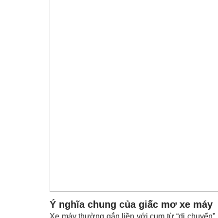
Ý nghĩa chung của giấc mơ xe máy
Xe máy thường gắn liền với cụm từ “di chuyển”, 