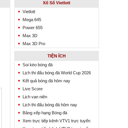
Xổ Số Vietlott
Vietlott
Mega 645
Power 655
Max 3D
Max 3D Pro
TIỆN ÍCH
Soi kèo bóng đá
Lịch thi đấu bóng đá World Cup 2026
Kết quả bóng đá hôm nay
Live Score
Lịch vạn niên
Lịch thi đấu bóng đá hôm nay
Bảng xếp hạng Bóng đá
Xem trực tiếp kênh VTV1 trực tuyến