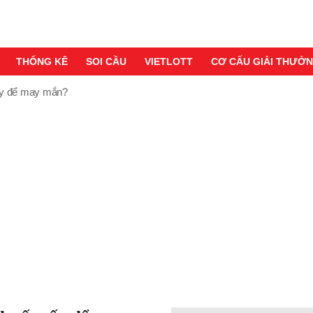
THỐNG KÊ
SOI CẦU
VIETLOTT
CƠ CẤU GIẢI THƯỞ
ấy để may mắn?