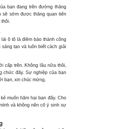
ủa bạn đang trên đường thăng
ạn sẽ sớm được thăng quan tiến
thôi.
ô
 lái ô tô là điềm báo thành công
 sáng tạo và luôn biết cách giải
 cấp trên. Không lâu nữa thôi,
g chức đấy. Sự nghiệp của bạn
 tới bạn, xin chúc mừng.
 kẻ muốn hãm hại bạn đấy. Cho
mình và không nên cố ý sinh sự
g